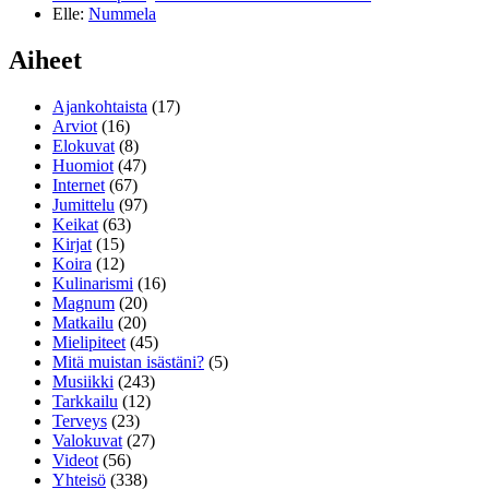
Elle
:
Nummela
Aiheet
Ajankohtaista
(17)
Arviot
(16)
Elokuvat
(8)
Huomiot
(47)
Internet
(67)
Jumittelu
(97)
Keikat
(63)
Kirjat
(15)
Koira
(12)
Kulinarismi
(16)
Magnum
(20)
Matkailu
(20)
Mielipiteet
(45)
Mitä muistan isästäni?
(5)
Musiikki
(243)
Tarkkailu
(12)
Terveys
(23)
Valokuvat
(27)
Videot
(56)
Yhteisö
(338)