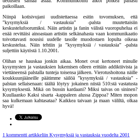
tiedusteli samaa asiaa. Kommunikointi alkoi polkea pahasti
paikoillaan.
Niinpä kotisivujani uudistettaessa esitin tovomuksen, että
”kysymyksiä / vastauksia” -palsta muutettaisiin
keskustelufoorumiksi. Näin artistin ja fanin välistä vuoropuhelua ei
enää revittäisi ainoastaan artistin selkänahasta vaan kommunikaatio
toivottavasti nousisi uudelle tasolle muodostaen lopulta oikeaa
keskustelua. Näin tehtiin ja ”kysymyksiä / vastauksia” -palsta
suljettiin käytöstä 1.10.2001.
Olihan se hauskaa jonkin aikaa. Monet ovat kertoneet minulle
kysymysten ja vastauksien lukemisen olleen erittäin addiktiivista ja
viettäneensä palstalla tunteja toisensa jälkeen. Vierotushoitona näille
koukkuunjääneille päätimme säilöä ”kysymyksiä / vastauksia” -
palstan sellaisenaan: täältä löytyy jokainen niistä 510:stä vastatusta
kysymyksestä. Mikä on bussin kardaani? Miksi taivas on sininen?
Kuullaanko Kaksi sisarta -kappaleen alussa Zippoa? Miten mopon
saa kulkemaan kahtasataa? Kaikkea taivaan ja maan väliltä, olkaa
hyvä!
1 kommentti
artikkeliin Kysymyksiä ja vastauksia vuodelta 2001