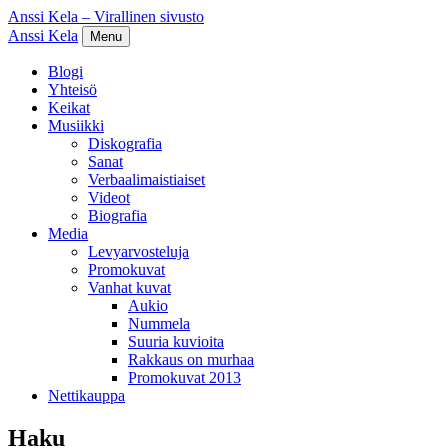
Anssi Kela – Virallinen sivusto
Anssi Kela
Menu
Blogi
Yhteisö
Keikat
Musiikki
Diskografia
Sanat
Verbaalimaistiaiset
Videot
Biografia
Media
Levyarvosteluja
Promokuvat
Vanhat kuvat
Aukio
Nummela
Suuria kuvioita
Rakkaus on murhaa
Promokuvat 2013
Nettikauppa
Haku