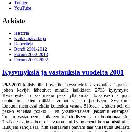
Twitter
YouTube
Arkisto
Historia
Keikkapäiväkirja
Raportteja
Bändi 2001-2012
Forum 2002-2013
Forum 2001-2002
Kysymyksiä ja vastauksia vuodelta 2001
29.3.2001
kotisivuilleni avattiin ”kysymyksiä / vastauksia” -palsta,
johon kävijät lähettivät minulle kaikkiaan 2703 kysymystä.
Kysymysten runsas määrä pääsi yllättämään totaalisesti ja pian
osoittautui, etten millään voinut vastata jokaiseen. Syyskuun
loppuun mennessä ehdin kuitenkin vastata 510:een ja sitten peli oli
pakko viheltää poikki – en yksinkertaisesti jaksanut enempää.
Tunsin vastanneeni kaikkeen mahdolliseen ja mahdottomaankin.
Lisäksi väsyin siihen, että vastattuani kymmenettä kertaa mistä niitä
laulujeni sanoja saa, niin seuraavana päiväni taas viisi uutta uteliasta