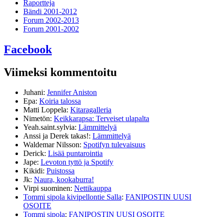
Raportteja
Bändi 2001-2012
Forum 2002-2013
Forum 2001-2002
Facebook
Viimeksi kommentoitu
Juhani
:
Jennifer Aniston
Epa
:
Koiria talossa
Matti Loppela
:
Kitaragalleria
Nimetön
:
Keikkarapsa: Terveiset ulapalta
Yeah.saint.sylvia
:
Lämmittelyä
Anssi ja Derek takas!
:
Lämmittelyä
Waldemar Nilsson
:
Spotifyn tulevaisuus
Derick
:
Lisää puntarointia
Jape
:
Levoton tyttö ja Spotify
Kikidi
:
Puistossa
Jk
:
Naura, kookaburra!
Virpi suominen
:
Nettikauppa
Tommi sipola kivipellontie Salla
:
FANIPOSTIN UUSI
OSOITE
Tommi sipola
:
FANIPOSTIN UUSI OSOITE