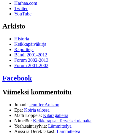
Harhaa.com
Twitter
YouTube
Arkisto
Historia
Keikkapäiväkirja
Raportteja
Bändi 2001-2012
Forum 2002-2013
Forum 2001-2002
Facebook
Viimeksi kommentoitu
Juhani
:
Jennifer Aniston
Epa
:
Koiria talossa
Matti Loppela
:
Kitaragalleria
Nimetön
:
Keikkarapsa: Terveiset ulapalta
Yeah.saint.sylvia
:
Lämmittelyä
Anssi ja Derek takas!
:
Lämmittelyä