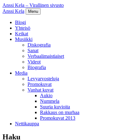
Anssi Kela – Virallinen sivusto
Anssi Kela
Menu
Blogi
Yhteisö
Keikat
Musiikki
Diskografia
Sanat
Verbaalimaistiaiset
Videot
Biografia
Media
Levyarvosteluja
Promokuvat
Vanhat kuvat
Aukio
Nummela
Suuria kuvioita
Rakkaus on murhaa
Promokuvat 2013
Nettikauppa
Haku