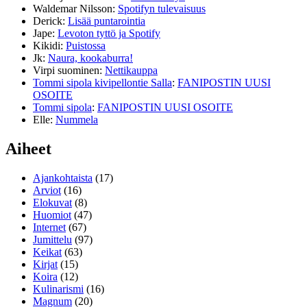
Waldemar Nilsson
:
Spotifyn tulevaisuus
Derick
:
Lisää puntarointia
Jape
:
Levoton tyttö ja Spotify
Kikidi
:
Puistossa
Jk
:
Naura, kookaburra!
Virpi suominen
:
Nettikauppa
Tommi sipola kivipellontie Salla
:
FANIPOSTIN UUSI
OSOITE
Tommi sipola
:
FANIPOSTIN UUSI OSOITE
Elle
:
Nummela
Aiheet
Ajankohtaista
(17)
Arviot
(16)
Elokuvat
(8)
Huomiot
(47)
Internet
(67)
Jumittelu
(97)
Keikat
(63)
Kirjat
(15)
Koira
(12)
Kulinarismi
(16)
Magnum
(20)