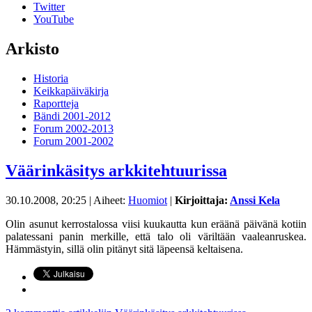
Twitter
YouTube
Arkisto
Historia
Keikkapäiväkirja
Raportteja
Bändi 2001-2012
Forum 2002-2013
Forum 2001-2002
Väärinkäsitys arkkitehtuurissa
30.10.2008, 20:25
| Aiheet:
Huomiot
|
Kirjoittaja:
Anssi Kela
Olin asunut kerrostalossa viisi kuukautta kun eräänä päivänä kotiin
palatessani panin merkille, että talo oli väriltään vaaleanruskea.
Hämmästyin, sillä olin pitänyt sitä läpeensä keltaisena.