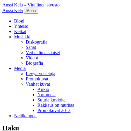
Anssi Kela – Virallinen sivusto
Anssi Kela
Menu
Blogi
Yhteisö
Keikat
Musiikki
Diskografia
Sanat
Verbaalimaistiaiset
Videot
Biografia
Media
Levyarvosteluja
Promokuvat
Vanhat kuvat
Aukio
Nummela
Suuria kuvioita
Rakkaus on murhaa
Promokuvat 2013
Nettikauppa
Haku