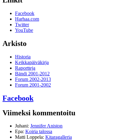
Linkit
Facebook
Harhaa.com
Twitter
YouTube
Arkisto
Historia
Keikkapäiväkirja
Raportteja
Bändi 2001-2012
Forum 2002-2013
Forum 2001-2002
Facebook
Viimeksi kommentoitu
Juhani
:
Jennifer Aniston
Epa
:
Koiria talossa
Matti Loppela
:
Kitaragalleria