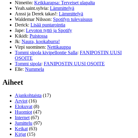
Nimetön
:
Keikkarapsa: Terveiset ulapalta
Yeah.saint.sylvia
:
Lämmittelyä
Anssi ja Derek takas!
:
Lämmittelyä
Waldemar Nilsson
:
Spotifyn tulevaisuus
Derick
:
Lisää puntarointia
Jape
:
Levoton tyttö ja Spotify
Kikidi
:
Puistossa
Jk
:
Naura, kookaburra!
Virpi suominen
:
Nettikauppa
Tommi sipola kivipellontie Salla
:
FANIPOSTIN UUSI
OSOITE
Tommi sipola
:
FANIPOSTIN UUSI OSOITE
Elle
:
Nummela
Aiheet
Ajankohtaista
(17)
Arviot
(16)
Elokuvat
(8)
Huomiot
(47)
Internet
(67)
Jumittelu
(97)
Keikat
(63)
Kirjat
(15)