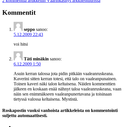
2 kommenttia
artikkeliin Väärinkäsitys arkkitehtuurissa
Kommentit
seppo
sanoo:
5.12.2009 22:43
voi hitsi
Täti minäkin
sanoo:
6.12.2009 1:50
Asuin kerran talossa jota pidin pitkään vaaleanruskeana.
Kaverini sitten kerran totesi, että talo on vaaleanpunainen.
Toinen kaveri näki talon keltaisena. Näiden kommenttien
jälkeen en koskaan enää nähnyt taloa vaaleanruskeana, vaan
näin sen enimmäkseen vaaleanpunertavana ja toisinaan
tietyssä valossa keltaisena. Mystistä.
Roskapostin vuoksi vanhoista artikkeleista on kommentointi
suljettu automaattisesti.