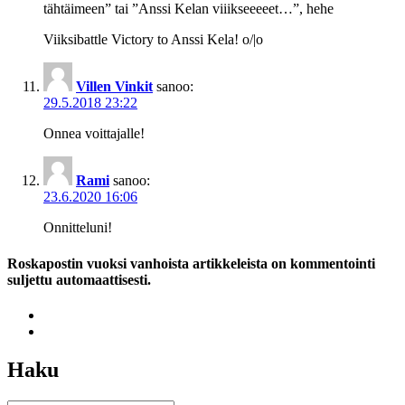
tähtäimeen” tai ”Anssi Kelan viiikseeeeet…”, hehe
Viiksibattle Victory to Anssi Kela! o/|o
Villen Vinkit
sanoo:
29.5.2018 23:22
Onnea voittajalle!
Rami
sanoo:
23.6.2020 16:06
Onnitteluni!
Roskapostin vuoksi vanhoista artikkeleista on kommentointi
suljettu automaattisesti.
Haku