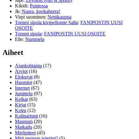
Jape
:
Levoton tyttö ja Spotify
Kikidi
:
Puistossa
Jk
:
Naura, kookaburra!
Virpi suominen
:
Nettikauppa
Tommi sipola kivipellontie Salla
:
FANIPOSTIN UUSI
OSOITE
Tommi sipola
:
FANIPOSTIN UUSI OSOITE
Elle
:
Nummela
Aiheet
Ajankohtaista
(17)
Arviot
(16)
Elokuvat
(8)
Huomiot
(47)
Internet
(67)
Jumittelu
(97)
Keikat
(63)
Kirjat
(15)
Koira
(12)
Kulinarismi
(16)
Magnum
(20)
Matkailu
(20)
Mielipiteet
(45)
Mitä muistan isästäni?
(5)