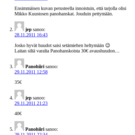
Ensimmäisen kuvan perusteella innoistuin, että tarjolla olisi
Mikko Kuustosen panohanskat. Jouduin pettymään.
jep
sanoo:
28.11.2011 16:43
Josko hyvät huudot saisi setämiehen heltymään 😉
Laitan siltä varalta Panohanskoista 30€ avaushuudon…
Panohiiri
sanoo:
29.11.2011 12:58
35€
jep
sanoo:
29.11.2011 21:23
40€
Panohiiri
sanoo:
29.11.2011 22:34