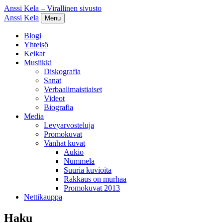
Anssi Kela – Virallinen sivusto
Anssi Kela
Menu
Blogi
Yhteisö
Keikat
Musiikki
Diskografia
Sanat
Verbaalimaistiaiset
Videot
Biografia
Media
Levyarvosteluja
Promokuvat
Vanhat kuvat
Aukio
Nummela
Suuria kuvioita
Rakkaus on murhaa
Promokuvat 2013
Nettikauppa
Haku