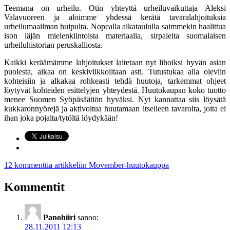
Teemana on urheilu. Otin yhteyttä urheiluvaikuttaja Aleksi
Valavuoreen ja aloimme yhdessä kerätä tavaralahjoituksia
urheilumaailman huipulta. Nopealla aikataululla saimmekin haalittua
ison läjän mielenkiintoista materiaalia, sirpaleita suomalaisen
urheiluhistorian peruskalliosta.
Kaikki keräämämme lahjoitukset laitetaan nyt lihoiksi hyvän asian
puolesta, aikaa on keskiviikkoiltaan asti. Tutustukaa alla oleviin
kohteisiin ja alkakaa rohkeasti tehdä huutoja, tarkemmat ohjeet
löytyvät kohteiden esittelyjen yhteydestä. Huutokaupan koko tuotto
menee Suomen Syöpäsäätiön hyväksi. Nyt kannattaa siis löysätä
kukkaronnyörejä ja aktivoitua huutamaan itselleen tavaroita, joita ei
ihan joka pojalta/tytöltä löydykään!
12 kommenttia
artikkeliin Movember-huutokauppa
Kommentit
Panohiiri
sanoo:
28.11.2011 12:13