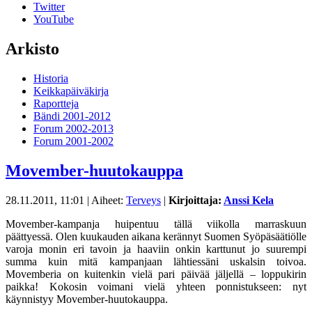
Twitter
YouTube
Arkisto
Historia
Keikkapäiväkirja
Raportteja
Bändi 2001-2012
Forum 2002-2013
Forum 2001-2002
Movember-huutokauppa
28.11.2011, 11:01
| Aiheet:
Terveys
|
Kirjoittaja:
Anssi Kela
Movember-kampanja huipentuu tällä viikolla marraskuun
päättyessä. Olen kuukauden aikana kerännyt Suomen Syöpäsäätiölle
varoja monin eri tavoin ja haaviin onkin karttunut jo suurempi
summa kuin mitä kampanjaan lähtiessäni uskalsin toivoa.
Movemberia on kuitenkin vielä pari päivää jäljellä – loppukirin
paikka! Kokosin voimani vielä yhteen ponnistukseen: nyt
käynnistyy Movember-huutokauppa.