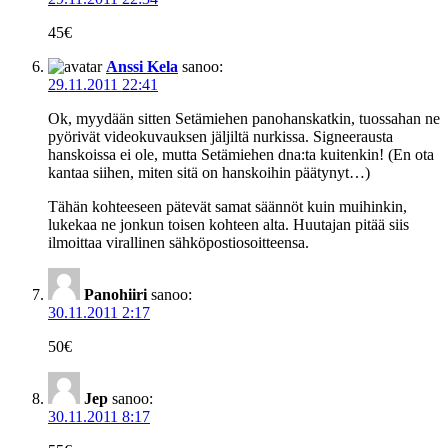
45€
Anssi Kela
sanoo:
29.11.2011 22:41
Ok, myydään sitten Setämiehen panohanskatkin, tuossahan ne
pyörivät videokuvauksen jäljiltä nurkissa. Signeerausta
hanskoissa ei ole, mutta Setämiehen dna:ta kuitenkin! (En ota
kantaa siihen, miten sitä on hanskoihin päätynyt…)
Tähän kohteeseen pätevät samat säännöt kuin muihinkin,
lukekaa ne jonkun toisen kohteen alta. Huutajan pitää siis
ilmoittaa virallinen sähköpostiosoitteensa.
Panohiiri
sanoo:
30.11.2011 2:17
50€
Jep
sanoo:
30.11.2011 8:17