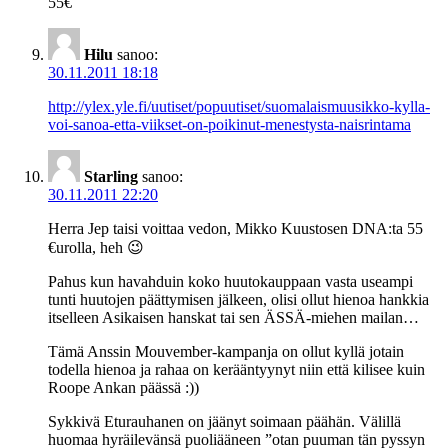
55€
Hilu
sanoo:
30.11.2011 18:18
http://ylex.yle.fi/uutiset/popuutiset/suomalaismuusikko-kylla-
voi-sanoa-etta-viikset-on-poikinut-menestysta-naisrintama
Starling
sanoo:
30.11.2011 22:20
Herra Jep taisi voittaa vedon, Mikko Kuustosen DNA:ta 55
€urolla, heh 😉
Pahus kun havahduin koko huutokauppaan vasta useampi
tunti huutojen päättymisen jälkeen, olisi ollut hienoa hankkia
itselleen Asikaisen hanskat tai sen ÄSSÄ-miehen mailan…
Tämä Anssin Mouvember-kampanja on ollut kyllä jotain
todella hienoa ja rahaa on kerääntyynyt niin että kilisee kuin
Roope Ankan päässä :))
Sykkivä Eturauhanen on jäänyt soimaan päähän. Välillä
huomaa hyräilevänsä puoliääneen ”otan puuman tän pyssyn