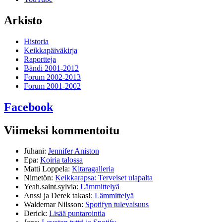
Arkisto
Historia
Keikkapäiväkirja
Raportteja
Bändi 2001-2012
Forum 2002-2013
Forum 2001-2002
Facebook
Viimeksi kommentoitu
Juhani
:
Jennifer Aniston
Epa
:
Koiria talossa
Matti Loppela
:
Kitaragalleria
Nimetön
:
Keikkarapsa: Terveiset ulapalta
Yeah.saint.sylvia
:
Lämmittelyä
Anssi ja Derek takas!
:
Lämmittelyä
Waldemar Nilsson
:
Spotifyn tulevaisuus
Derick
:
Lisää puntarointia