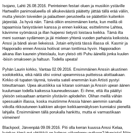
Isojano, Lahti 26.08.2016. Perinteinen festari oluen ja musiikin ystäville
Hartwallin panimoalueella oli alkukeväästä päätetty jättää tällä erää väliin,
mutta yleisön toiveiden ja palautteen perusteella se päätettiin kuitenkin
järjestää. Ja hyvä näin. Tämä olikin ensimmäinen kerta, kun meillä oli
tapaamisia faniystävien kanssa jo ennen keikkaa; esittelimme Lahtea,
kävimme syömässä ja illan huipensi tietysti loistava keikka. Tämä ilta
meni suoraan sydämeen ja jäi mieleen yhtenä vuoden parhaista keikoista.
Anssi ja bändi aivan liekeissä. Jotain erityistä tässä illassa oli. Kasmir ja
Happoradio ennen Anssia hoitivat oman tonttinsa hyvin. Happoradion
aikana illan kaunein yhteislaulu, kun yleisö otti Puhu äänellä jonka kuulen
-biisin omakseen ja haltuun. Todella upeata!
Pyhän Laurin kirkko, Vantaa 02.09.2016. Ensimmäinen Anssin akustinen
soolokeikka, eikä näitä olisi voinut upeammissa puitteissa aloittaakaan.
Kirkko oli tupaten täynnä, toiveita sateli enemmän kuin Artisti pystyi
toteuttamaan. Upea akustiikka sai kitaran soimaan ja Anssin upean äänen
kuulumaan todella kaikessa kauneudessaan. Ei ihme, että ilta päättyi
yleisön seisaaltaan antamiin ylistäviin aplodeihin. Olihan meillä vähän
spessuakin illassa, koska muistimme Anssia hänen aiemmin samalla
viikolla rikkoutuneen kaikkien aikojen keikkaennätyksen kunniaksi pienellä
lahjalla. Ensimmäinen tällä porukalla hankittu, mutta ei varmastikaan
viimeinen!
Blackpool, Järvenpää 09.09.2016. Piti olla kerran kuussa Anssi Kelaa,
kuinkas tämä nyt yhtäkkiä on kolmas viikonloppu putkeen? Hupsista! Näin