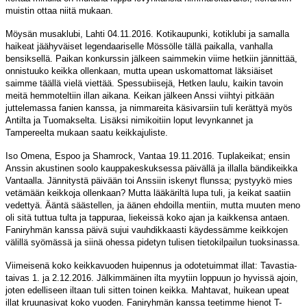
muistin ottaa niitä mukaan.
Möysän musaklubi, Lahti 04.11.2016. Kotikaupunki, kotiklubi ja samalla
haikeat jäähyväiset legendaariselle Mössölle tällä paikalla, vanhalla
bensiksellä. Paikan konkurssin jälkeen saimmekin viime hetkiin jännittää,
onnistuuko keikka ollenkaan, mutta upean uskomattomat läksiäiset
saimme täällä vielä viettää. Spessubiisejä, Hetken laulu, kaikin tavoin
meitä hemmoteltiin illan aikana. Keikan jälkeen Anssi viihtyi pitkään
juttelemassa fanien kanssa, ja nimmareita käsivarsiin tuli kerättyä myös
Antilta ja Tuomakselta. Lisäksi nimikoitiin loput levynkannet ja
Tampereelta mukaan saatu keikkajuliste.
Iso Omena, Espoo ja Shamrock, Vantaa 19.11.2016. Tuplakeikat; ensin
Anssin akustinen soolo kauppakeskuksessa päivällä ja illalla bändikeikka
Vantaalla. Jännitystä päivään toi Anssiin iskenyt flunssa; pystyykö mies
vetämään keikkoja ollenkaan? Mutta lääkäriltä lupa tuli, ja keikat saatiin
vedettyä. Ääntä säästellen, ja äänen ehdoilla mentiin, mutta muuten meno
oli sitä tuttua tulta ja tappuraa, liekeissä koko ajan ja kaikkensa antaen.
Faniryhmän kanssa päivä sujui vauhdikkaasti käydessämme keikkojen
välillä syömässä ja siinä ohessa pidetyn tulisen tietokilpailun tuoksinassa.
Viimeisenä koko keikkavuoden huipennus ja odotetuimmat illat: Tavastia-
taivas 1. ja 2.12.2016. Jälkimmäinen ilta myytiin loppuun jo hyvissä ajoin,
joten edelliseen iltaan tuli sitten toinen keikka. Mahtavat, huikean upeat
illat kruunasivat koko vuoden. Faniryhmän kanssa teetimme hienot T-