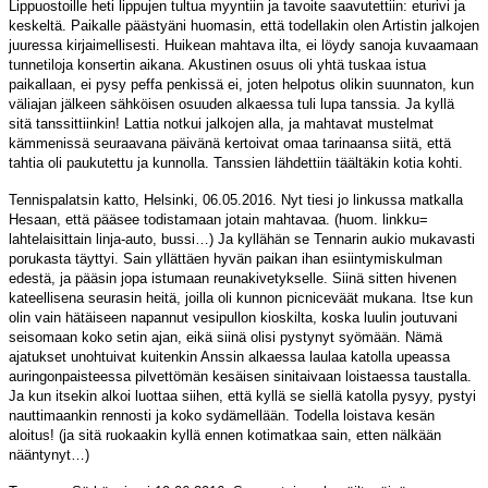
Lippuostoille heti lippujen tultua myyntiin ja tavoite saavutettiin: eturivi ja
keskeltä. Paikalle päästyäni huomasin, että todellakin olen Artistin jalkojen
juuressa kirjaimellisesti. Huikean mahtava ilta, ei löydy sanoja kuvaamaan
tunnetiloja konsertin aikana. Akustinen osuus oli yhtä tuskaa istua
paikallaan, ei pysy peffa penkissä ei, joten helpotus olikin suunnaton, kun
väliajan jälkeen sähköisen osuuden alkaessa tuli lupa tanssia. Ja kyllä
sitä tanssittiinkin! Lattia notkui jalkojen alla, ja mahtavat mustelmat
kämmenissä seuraavana päivänä kertoivat omaa tarinaansa siitä, että
tahtia oli paukutettu ja kunnolla. Tanssien lähdettiin täältäkin kotia kohti.
Tennispalatsin katto, Helsinki, 06.05.2016. Nyt tiesi jo linkussa matkalla
Hesaan, että pääsee todistamaan jotain mahtavaa. (huom. linkku=
lahtelaisittain linja-auto, bussi…) Ja kyllähän se Tennarin aukio mukavasti
porukasta täyttyi. Sain yllättäen hyvän paikan ihan esiintymiskulman
edestä, ja pääsin jopa istumaan reunakivetykselle. Siinä sitten hivenen
kateellisena seurasin heitä, joilla oli kunnon picniceväät mukana. Itse kun
olin vain hätäiseen napannut vesipullon kioskilta, koska luulin joutuvani
seisomaan koko setin ajan, eikä siinä olisi pystynyt syömään. Nämä
ajatukset unohtuivat kuitenkin Anssin alkaessa laulaa katolla upeassa
auringonpaisteessa pilvettömän kesäisen sinitaivaan loistaessa taustalla.
Ja kun itsekin alkoi luottaa siihen, että kyllä se siellä katolla pysyy, pystyi
nauttimaankin rennosti ja koko sydämellään. Todella loistava kesän
aloitus! (ja sitä ruokaakin kyllä ennen kotimatkaa sain, etten nälkään
nääntynyt…)