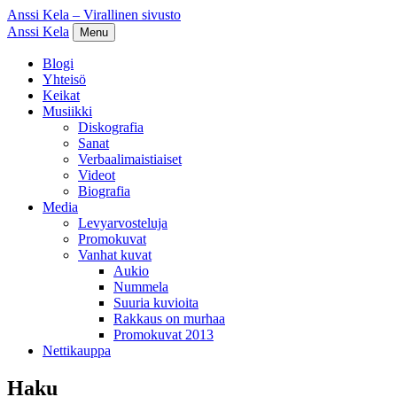
Anssi Kela – Virallinen sivusto
Anssi Kela
Menu
Blogi
Yhteisö
Keikat
Musiikki
Diskografia
Sanat
Verbaalimaistiaiset
Videot
Biografia
Media
Levyarvosteluja
Promokuvat
Vanhat kuvat
Aukio
Nummela
Suuria kuvioita
Rakkaus on murhaa
Promokuvat 2013
Nettikauppa
Haku