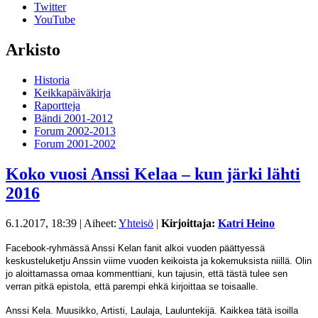
Twitter
YouTube
Arkisto
Historia
Keikkapäiväkirja
Raportteja
Bändi 2001-2012
Forum 2002-2013
Forum 2001-2002
Koko vuosi Anssi Kelaa – kun järki lähti
2016
6.1.2017, 18:39
| Aiheet:
Yhteisö
|
Kirjoittaja:
Katri Heino
Facebook-ryhmässä Anssi Kelan fanit alkoi vuoden päättyessä
keskusteluketju Anssin viime vuoden keikoista ja kokemuksista niillä. Olin
jo aloittamassa omaa kommenttiani, kun tajusin, että tästä tulee sen
verran pitkä epistola, että parempi ehkä kirjoittaa se toisaalle.
Anssi Kela. Muusikko, Artisti, Laulaja, Lauluntekijä. Kaikkea tätä isoilla