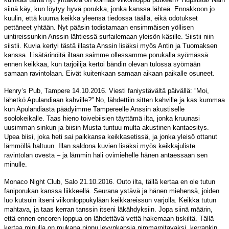
siinä käy, kun löytyy hyvä porukka, jonka kanssa lähteä. Ennakkoon jo
kuulin, että kuuma keikka yleensä tiedossa täällä, eikä odotukset
pettäneet yhtään. Nyt pääsin todistamaan ensimmäisen yöllisen
uintireissunkin Anssin lähtiessä surfailemaan yleisön käsille. Siistii niin
siistii. Kuvia kertyi tästä illasta Anssin lisäksi myös Antin ja Tuomaksen
kanssa. Lisätärinöitä iltaan saimme ollessamme porukalla syömässä
ennen keikkaa, kun tarjoilija kertoi bändin olevan tulossa syömään
samaan ravintolaan. Eivät kuitenkaan samaan aikaan paikalle osuneet.
Henry’s Pub, Tampere 14.10.2016. Viesti faniystävältä päivällä: ”Moi,
lähetkö Apulandiaan kahville?” No, lähdettiin sitten kahville ja kas kummaa
kun Apulandiasta päädyimme Tampereelle Anssin akustiselle
soolokeikalle. Taas hieno toivebiisien täyttämä ilta, jonka kruunasi
uusimman sinkun ja biisin Musta tuntuu multa akustinen kantaesitys.
Upea biisi, joka heti sai paikkansa keikkasetissä, ja jonka yleisö ottanut
lämmöllä haltuun. Illan saldona kuvien lisäksi myös keikkajuliste
ravintolan ovesta – ja lämmin hali ovimiehelle hänen antaessaan sen
minulle.
Monaco Night Club, Salo 21.10.2016. Outo ilta, tällä kertaa en ole tutun
faniporukan kanssa liikkeellä. Seurana ystävä ja hänen miehensä, joiden
luo kutsuin itseni viikonloppukylään keikkareissun varjolla. Keikka tutun
mahtava, ja taas kerran tanssin itseni läkähdyksiin. Jopa siinä määrin,
että ennen encoren loppua on lähdettävä vettä hakemaan tiskiltä. Tällä
kertaa minulla on mukana nippu levynkansia nimmaroitavaksi, kerrankin