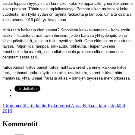
paidat loppuunmyydyn illan kunniaksi koko komppanialle, ynnä kakutimme
koko porukan. Tähän vielä tuplalivevinyyli Parasta aikaa muistoksi koko
vuodesta, niin kyllä sydän on täynnä rakkautta ja lämpöä. Omalta osaltani
keikkavuosi 2016 päättyi Tavastiaan.
Mitä tästä kaikesta olen saanut? Kroonisen keikkakuumeen – konkurssin
lisäksi. Tutustunut mahtaviin ihmisiin, joiden kanssa yhteydenpito on jo
lähes päivittäistä, ja joista tullut hyviä ystäviä. Oma elämäni on muuttunut
täysin. Paljon iloa, lämpöä, rakkautta, rohkeutta. Huipennuksena
Facebookin faniryhmä, jossa ollut suuri ilo ja kunnia olla mukana sen
perustamisesta asti.
Kiitos Anssi! Kiitos bändi! Kiitos mahtava crew! Ja ennenkaikkea kiitos
fanit, te ihanat, jotka käytte keikoilla, osallistutte, ja teette tästä näin
mahtavaa, yhtä juhlaa! Parasta aikaa – sanojen täydessä merkityksessä.
1 kommentti
artikkeliin Koko vuosi Anssi Kelaa – kun järki lähti
2016
Kommentit