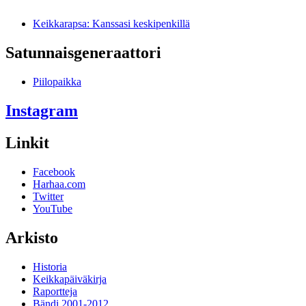
Keikkarapsa: Kanssasi keskipenkillä
Satunnais­generaattori
Piilopaikka
Instagram
Linkit
Facebook
Harhaa.com
Twitter
YouTube
Arkisto
Historia
Keikkapäiväkirja
Raportteja
Bändi 2001-2012