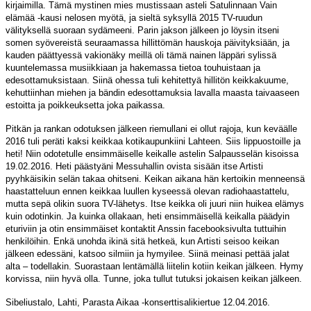
kirjaimilla. Tämä mystinen mies mustissaan asteli Satulinnaan Vain
elämää -kausi nelosen myötä, ja sieltä syksyllä 2015 TV-ruudun
välityksellä suoraan sydämeeni. Parin jakson jälkeen jo löysin itseni
somen syövereistä seuraamassa hillittömän hauskoja päivityksiään, ja
kauden päättyessä vakionäky meillä oli tämä nainen läppäri sylissä
kuuntelemassa musiikkiaan ja hakemassa tietoa touhuistaan ja
edesottamuksistaan. Siinä ohessa tuli kehitettyä hillitön keikkakuume,
kehuttiinhan miehen ja bändin edesottamuksia lavalla maasta taivaaseen
estoitta ja poikkeuksetta joka paikassa.
Pitkän ja rankan odotuksen jälkeen riemullani ei ollut rajoja, kun keväälle
2016 tuli peräti kaksi keikkaa kotikaupunkiini Lahteen. Siis lippuostoille ja
heti! Niin odotetulle ensimmäiselle keikalle astelin Salpausselän kisoissa
19.02.2016. Heti päästyäni Messuhallin ovista sisään itse Artisti
pyyhkäisikin selän takaa ohitseni. Keikan aikana hän kertoikin menneensä
haastatteluun ennen keikkaa luullen kyseessä olevan radiohaastattelu,
mutta sepä olikin suora TV-lähetys. Itse keikka oli juuri niin huikea elämys
kuin odotinkin. Ja kuinka ollakaan, heti ensimmäisellä keikalla päädyin
eturiviin ja otin ensimmäiset kontaktit Anssin facebooksivulta tuttuihin
henkilöihin. Enkä unohda ikinä sitä hetkeä, kun Artisti seisoo keikan
jälkeen edessäni, katsoo silmiin ja hymyilee. Siinä meinasi pettää jalat
alta – todellakin. Suorastaan lentämällä liitelin kotiin keikan jälkeen. Hymy
korvissa, niin hyvä olla. Tunne, joka tullut tutuksi jokaisen keikan jälkeen.
Sibeliustalo, Lahti, Parasta Aikaa -konserttisalikiertue 12.04.2016.