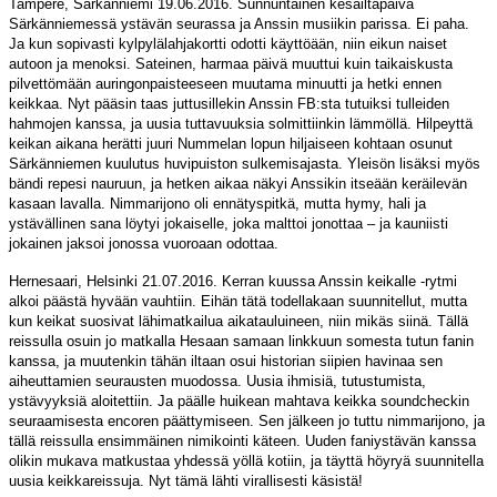
Tampere, Särkänniemi 19.06.2016. Sunnuntainen kesäiltapäivä
Särkänniemessä ystävän seurassa ja Anssin musiikin parissa. Ei paha.
Ja kun sopivasti kylpylälahjakortti odotti käyttöään, niin eikun naiset
autoon ja menoksi. Sateinen, harmaa päivä muuttui kuin taikaiskusta
pilvettömään auringonpaisteeseen muutama minuutti ja hetki ennen
keikkaa. Nyt pääsin taas juttusillekin Anssin FB:sta tutuiksi tulleiden
hahmojen kanssa, ja uusia tuttavuuksia solmittiinkin lämmöllä. Hilpeyttä
keikan aikana herätti juuri Nummelan lopun hiljaiseen kohtaan osunut
Särkänniemen kuulutus huvipuiston sulkemisajasta. Yleisön lisäksi myös
bändi repesi nauruun, ja hetken aikaa näkyi Anssikin itseään keräilevän
kasaan lavalla. Nimmarijono oli ennätyspitkä, mutta hymy, hali ja
ystävällinen sana löytyi jokaiselle, joka malttoi jonottaa – ja kauniisti
jokainen jaksoi jonossa vuoroaan odottaa.
Hernesaari, Helsinki 21.07.2016. Kerran kuussa Anssin keikalle -rytmi
alkoi päästä hyvään vauhtiin. Eihän tätä todellakaan suunnitellut, mutta
kun keikat suosivat lähimatkailua aikatauluineen, niin mikäs siinä. Tällä
reissulla osuin jo matkalla Hesaan samaan linkkuun somesta tutun fanin
kanssa, ja muutenkin tähän iltaan osui historian siipien havinaa sen
aiheuttamien seurausten muodossa. Uusia ihmisiä, tutustumista,
ystävyyksiä aloitettiin. Ja päälle huikean mahtava keikka soundcheckin
seuraamisesta encoren päättymiseen. Sen jälkeen jo tuttu nimmarijono, ja
tällä reissulla ensimmäinen nimikointi käteen. Uuden faniystävän kanssa
olikin mukava matkustaa yhdessä yöllä kotiin, ja täyttä höyryä suunnitella
uusia keikkareissuja. Nyt tämä lähti virallisesti käsistä!