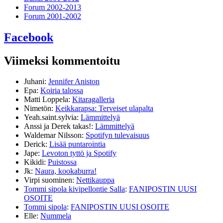
Forum 2002-2013
Forum 2001-2002
Facebook
Viimeksi kommentoitu
Juhani
:
Jennifer Aniston
Epa
:
Koiria talossa
Matti Loppela
:
Kitaragalleria
Nimetön
:
Keikkarapsa: Terveiset ulapalta
Yeah.saint.sylvia
:
Lämmittelyä
Anssi ja Derek takas!
:
Lämmittelyä
Waldemar Nilsson
:
Spotifyn tulevaisuus
Derick
:
Lisää puntarointia
Jape
:
Levoton tyttö ja Spotify
Kikidi
:
Puistossa
Jk
:
Naura, kookaburra!
Virpi suominen
:
Nettikauppa
Tommi sipola kivipellontie Salla
:
FANIPOSTIN UUSI
OSOITE
Tommi sipola
:
FANIPOSTIN UUSI OSOITE
Elle
:
Nummela