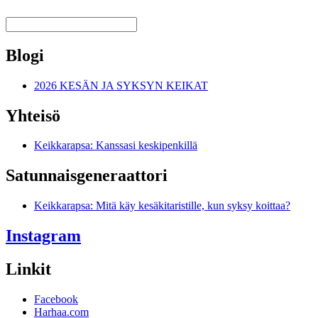
Blogi
2026 KESÄN JA SYKSYN KEIKAT
Yhteisö
Keikkarapsa: Kanssasi keskipenkillä
Satunnais­generaattori
Keikkarapsa: Mitä käy kesäkitaristille, kun syksy koittaa?
Instagram
Linkit
Facebook
Harhaa.com