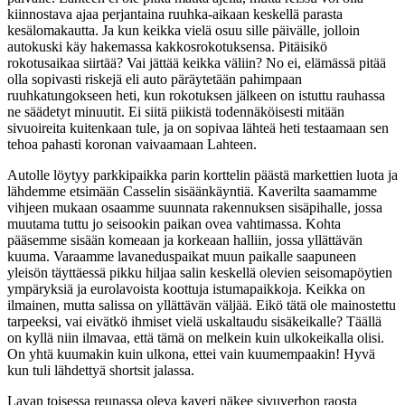
kiinnostava ajaa perjantaina ruuhka-aikaan keskellä parasta
kesälomakautta. Ja kun keikka vielä osuu sille päivälle, jolloin
autokuski käy hakemassa kakkosrokotuksensa. Pitäisikö
rokotusaikaa siirtää? Vai jättää keikka väliin? No ei, elämässä pitää
olla sopivasti riskejä eli auto päräytetään pahimpaan
ruuhkatungokseen heti, kun rokotuksen jälkeen on istuttu rauhassa
ne säädetyt minuutit. Ei siitä piikistä todennäköisesti mitään
sivuoireita kuitenkaan tule, ja on sopivaa lähteä heti testaamaan sen
tehoa pahasti koronan vaivaamaan Lahteen.
Autolle löytyy parkkipaikka parin korttelin päästä markettien luota ja
lähdemme etsimään Casselin sisäänkäyntiä. Kaverilta saamamme
vihjeen mukaan osaamme suunnata rakennuksen sisäpihalle, jossa
muutama tuttu jo seisookin paikan ovea vahtimassa. Kohta
pääsemme sisään komeaan ja korkeaan halliin, jossa yllättävän
kuuma. Varaamme lavaneduspaikat muun paikalle saapuneen
yleisön täyttäessä pikku hiljaa salin keskellä olevien seisomapöytien
ympäryksiä ja eurolavoista koottuja istumapaikkoja. Keikka on
ilmainen, mutta salissa on yllättävän väljää. Eikö tätä ole mainostettu
tarpeeksi, vai eivätkö ihmiset vielä uskaltaudu sisäkeikalle? Täällä
on kyllä niin ilmavaa, että tämä on melkein kuin ulkokeikalla olisi.
On yhtä kuumakin kuin ulkona, ettei vain kuumempaakin! Hyvä
kun tuli lähdettyä shortsit jalassa.
Lavan toisessa reunassa oleva kaveri näkee sivuverhon raosta