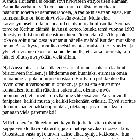
Aamun alkutarina ei oikein sovi nykyiseen etätyöläisen elämään.
Aamulla varhain kyllä noustaan, mutta ei tästä minnekään
naapurihuonetta kauemmas lähdetä, ja radiokin avataan vasta, kun
kumppanikin on kömpinyt ylös sängystään. Mutta eipä
kaivostyöläisellä oikein taida olla etätyön mahdollisuutta. Seuraava
toive on Karhun elämää, ja Anssi kertoo, kuinka tämä vuonna 1993
ilmestynyt biisi on ollut ensimmäinen hänen tekemänsä kappale,
joka on soinut radiossa ja antanut hänelle mahdollisuuden muusikon
uraan. Anssi kysyy, moniko meistä mahtaa muistaa tuon vuoden, ja
yksi eturiviläinen kuiskuttaa meille muille, että aika huonosti, kun
hän ei ollut syntynytkään vielä silloin.
Nyt Anssi toteaa, että täällä edessä on ihminen, joka on laatinut
biisitoiveen iholleen, ja lähdemme sen kunniaksi etsimään omaa
juttuamme ja pukeudumme mustaan. Eturivi on poikkeuksellisen
hyvin ottanut värikoodin huomioon, ja paitsi että edustamme
kohtalaisen tummiin rätteihin pukeutujia, olemme myös
huomanneet, että meillä on yllämme yhteensä viisi Anssin virallista
fanipaitaa, kaikki mustia ja kaikki keskenään erilaisia. Hyvä suoritus
ilman mitään ennakkosopimuksia, otetaanpa joskus uusiksi ja
pannaan vielä paremmaksi!
MTM:n perään lähteekin heti käyntiin jo hetki sitten toivotun
kappaleen aloittava kitarariffi, ja ammatteja käydään iloisesti läpi.
Oikeastaan vasta nyt eturivin taakse alkaa syntyä kakkosrivi, kun