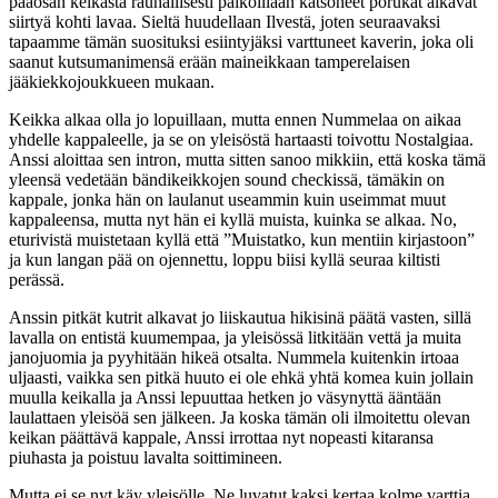
pääosan keikasta rauhallisesti paikoillaan katsoneet porukat alkavat
siirtyä kohti lavaa. Sieltä huudellaan Ilvestä, joten seuraavaksi
tapaamme tämän suosituksi esiintyjäksi varttuneet kaverin, joka oli
saanut kutsumanimensä erään maineikkaan tamperelaisen
jääkiekkojoukkueen mukaan.
Keikka alkaa olla jo lopuillaan, mutta ennen Nummelaa on aikaa
yhdelle kappaleelle, ja se on yleisöstä hartaasti toivottu Nostalgiaa.
Anssi aloittaa sen intron, mutta sitten sanoo mikkiin, että koska tämä
yleensä vedetään bändikeikkojen sound checkissä, tämäkin on
kappale, jonka hän on laulanut useammin kuin useimmat muut
kappaleensa, mutta nyt hän ei kyllä muista, kuinka se alkaa. No,
eturivistä muistetaan kyllä että ”Muistatko, kun mentiin kirjastoon”
ja kun langan pää on ojennettu, loppu biisi kyllä seuraa kiltisti
perässä.
Anssin pitkät kutrit alkavat jo liiskautua hikisinä päätä vasten, sillä
lavalla on entistä kuumempaa, ja yleisössä litkitään vettä ja muita
janojuomia ja pyyhitään hikeä otsalta. Nummela kuitenkin irtoaa
uljaasti, vaikka sen pitkä huuto ei ole ehkä yhtä komea kuin jollain
muulla keikalla ja Anssi lepuuttaa hetken jo väsynyttä ääntään
laulattaen yleisöä sen jälkeen. Ja koska tämän oli ilmoitettu olevan
keikan päättävä kappale, Anssi irrottaa nyt nopeasti kitaransa
piuhasta ja poistuu lavalta soittimineen.
Mutta ei se nyt käy yleisölle. Ne luvatut kaksi kertaa kolme varttia