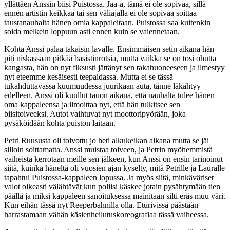
yllättäen Anssin biisi Puistossa. Jaa-a, tämä ei ole sopivaa, sillä
ennen artistin keikkaa tai sen väliajalla ei ole sopivaa soittaa
taustanauhalta hänen omia kappaleitaan. Puistossa saa kuitenkin
soida melkein loppuun asti ennen kuin se vaiennetaan.
Kohta Anssi palaa takaisin lavalle. Ensimmäisen setin aikana hän
piti niskassaan pitkää basistinrotsia, mutta vaikka se on tosi ohutta
kangasta, hän on nyt fiksusti jättänyt sen takahuoneeseen ja ilmestyy
nyt eteemme kesäisesti teepaidassa. Mutta ei se tässä
tukahduttavassa kuumuudessa juurikaan auta, tänne läkähtyy
edelleen. Anssi oli kuullut tauon aikana, että nauhalta tulee hänen
oma kappaleensa ja ilmoittaa nyt, että hän tulkitsee sen
biisitoiveeksi. Autot vaihtuvat nyt moottoripyörään, joka
pysäköidään kohta puiston laitaan.
Petri Ruususta oli toivottu jo heti alkukeikan aikana mutta se jäi
silloin soittamatta. Anssi muistaa toiveen, ja Petrin myöhemmistä
vaiheista kerrotaan meille sen jälkeen, kun Anssi on ensin tarinoinut
siitä, kuinka häneltä oli vuosien ajan kyselty, mitä Petrille ja Lauralle
tapahtui Puistossa-kappaleen lopussa. Ja myös siitä, minkäväriset
valot oikeasti välähtävät kun poliisi käskee jotain pysähtymään tien
päällä ja miksi kappaleen sanoituksessa mainitaan silti eräs muu väri.
Kun eihän tässä nyt Reeperbahnilla olla. Eturivissä päästään
harrastamaan vähän käsienheilutuskoreografiaa tässä vaiheessa.