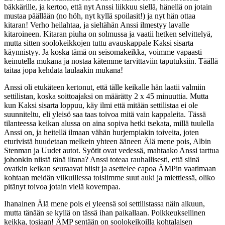
bäkkärille, ja kertoo, että nyt Anssi liikkuu siellä, hänellä on jotain
mustaa päällään (no höh, nyt kyllä spoilasit!) ja nyt hän ottaa
kitaran! Verho heilahtaa, ja sieltähän Anssi ilmestyy lavalle
kitaroineen. Kitaran piuha on solmussa ja vaatii hetken selvittelyä,
mutta sitten soolokeikkojen tuttu avauskappale Kaksi sisarta
käynnistyy. Ja koska tämä on seisomakeikka, voimme vapaasti
keinutella mukana ja nostaa kätemme tarvittaviin taputuksiin. Täällä
taitaa jopa kehdata laulaakin mukana!
Anssi oli etukäteen kertonut, että tälle keikalle hän laatii valmiin
settilistan, koska soittoajaksi on määrätty 2 x 45 minuuttia. Mutta
kun Kaksi sisarta loppuu, käy ilmi että mitään settilistaa ei ole
suunniteltu, eli yleisö saa taas toivoa mitä vain kappaleita. Tässä
tilanteessa keikan alussa on aina sopiva hetki tsekata, millä tuulella
Anssi on, ja heitellä ilmaan vähän hurjempiakin toiveita, joten
eturivistä huudetaan melkein yhteen ääneen Älä mene pois, Albin
Stenman ja Uudet autot. Syötit ovat vedessä, mahtaako Anssi tarttua
johonkin niistä tänä iltana? Anssi toteaa rauhallisesti, että siinä
ovatkin keikan seuraavat biisit ja asettelee capoa ÄMPin vaatimaan
kohtaan meidän vilkuillessa toisiimme suut auki ja miettiessä, oliko
pitänyt toivoa jotain vielä kovempaa.
Ihanainen Älä mene pois ei yleensä soi settilistassa näin alkuun,
mutta tänään se kyllä on tässä ihan paikallaan. Poikkeuksellinen
keikka, tosiaan! ÄMP sentään on soolokeikoilla kohtalaisen