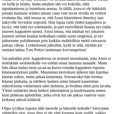
on kyllä jo lusittu, mutta ainahan sitä voi kokeilla, mitä
taputtamisesta ja huutelusta seuraa. Ja täällä, jossa ei ole bäkkäriä
jossain kaukana seinien takana vaan vain lavan sivulla on verhon
erottama tila, siitä seuraa se, että Anssi kitaroineen ilmestyy taas
näkyville hyvinkin nopeasti. Hän lupaa vielä yhden kappaleen ja
kysyy, että mitä nyt soitettaisiin, ja pari eturiviläistä huutaa nyt erään
tuoreen kappaleen nimeä. Anssi toteaa, että tokihan nyt jokaisen
kunnon artistin kuuluu keikallaan esittää uusin singlensä, ja nyt
pääsemme puhaltamaan pois kaikkia mahdollisia meitä vaivaavia
pahoja viboja. Lenkkitossut jalkoihin, kyllä se siitä, etenkin jos
muistaa laittaa Tom Pettyn laulamaan korvanapeissa!
Sut puhallan pois -kappaleessa on komeat taustalaulut, joita Anssi ei
tietenkään soolokeikalla voi esittää oman laulunsa taustalle. Mutta
hän alkaa laulaa tuota aa-aa-aa-kuoro-osuutta kappaleen lopussa
kitarasäestyksen päälle. Muutaman kierroksen jälkeen hän lopettaa
kitaran soiton, mutta jatkaa laulamista. Seuraavaksi hän irrottaa
kitaran piuhasta, ja edelleen laulaen astuu hitaasti kauemmas
mikrofonista vaimentaen näin laulunsa, ja livahtaa sitten pois lavalta.
Yleisö sulattelee tässä hetken näkemäänsä ja kuulemaansa ennen
kuin puhkeaa aplodeihin, jotka eivät nyt ole jatkoa vaativia vaan
keikasta aidosti kiittäviä.
Olipa tyylikäs lopetus tälle hienolle ja hikiselle keikalle! Siirrymme
vähitellen ulos, jossa ilma ei ole yhtä kuumaa kuin sisällä, vaikka