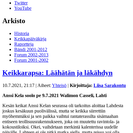
Twitter
YouTube
Arkisto
Historia
Keikkapäiväkirja
Raportteja
Bändi 2001-2012
Forum 2002-2013
Forum 2001-2002
Keikkarapsa: Läähätän ja läkähdyn
10.7.2021, 21:17
| Aiheet:
Yhteisö
|
Kirjoittaja:
Liisa Sarakontu
Anssi Kela soolo pe 9.7.2021 Walimon Casseli, Lahti
Kesän keikat Anssi Kelan seurassa oli tarkoitus aloittaa Lahdesta
joskus kesäkuun puolivälissä, mutta se keikka siirrettiin
myöhemmäksi ja sen paikka vaihtui rantaterassilta sisämaahan
entiseen teollisuusrakennukseen, joka on muutettu ravintola- ja
kokoustiloiksi. Okei, vaihdetaan merkintä kalenterissa uudelle
päivälle. Lahteen ei ole pitkä matka ajella, mutta reissu voi olla