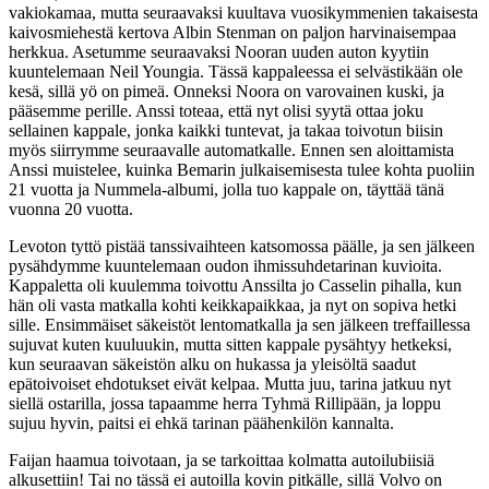
vakiokamaa, mutta seuraavaksi kuultava vuosikymmenien takaisesta
kaivosmiehestä kertova Albin Stenman on paljon harvinaisempaa
herkkua. Asetumme seuraavaksi Nooran uuden auton kyytiin
kuuntelemaan Neil Youngia. Tässä kappaleessa ei selvästikään ole
kesä, sillä yö on pimeä. Onneksi Noora on varovainen kuski, ja
pääsemme perille. Anssi toteaa, että nyt olisi syytä ottaa joku
sellainen kappale, jonka kaikki tuntevat, ja takaa toivotun biisin
myös siirrymme seuraavalle automatkalle. Ennen sen aloittamista
Anssi muistelee, kuinka Bemarin julkaisemisesta tulee kohta puoliin
21 vuotta ja Nummela-albumi, jolla tuo kappale on, täyttää tänä
vuonna 20 vuotta.
Levoton tyttö pistää tanssivaihteen katsomossa päälle, ja sen jälkeen
pysähdymme kuuntelemaan oudon ihmissuhdetarinan kuvioita.
Kappaletta oli kuulemma toivottu Anssilta jo Casselin pihalla, kun
hän oli vasta matkalla kohti keikkapaikkaa, ja nyt on sopiva hetki
sille. Ensimmäiset säkeistöt lentomatkalla ja sen jälkeen treffaillessa
sujuvat kuten kuuluukin, mutta sitten kappale pysähtyy hetkeksi,
kun seuraavan säkeistön alku on hukassa ja yleisöltä saadut
epätoivoiset ehdotukset eivät kelpaa. Mutta juu, tarina jatkuu nyt
siellä ostarilla, jossa tapaamme herra Tyhmä Rillipään, ja loppu
sujuu hyvin, paitsi ei ehkä tarinan päähenkilön kannalta.
Faijan haamua toivotaan, ja se tarkoittaa kolmatta autoilubiisiä
alkusettiin! Tai no tässä ei autoilla kovin pitkälle, sillä Volvo on