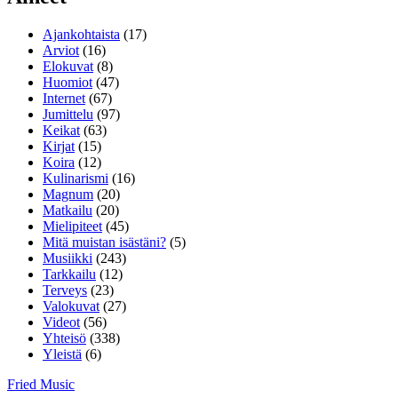
Ajankohtaista
(17)
Arviot
(16)
Elokuvat
(8)
Huomiot
(47)
Internet
(67)
Jumittelu
(97)
Keikat
(63)
Kirjat
(15)
Koira
(12)
Kulinarismi
(16)
Magnum
(20)
Matkailu
(20)
Mielipiteet
(45)
Mitä muistan isästäni?
(5)
Musiikki
(243)
Tarkkailu
(12)
Terveys
(23)
Valokuvat
(27)
Videot
(56)
Yhteisö
(338)
Yleistä
(6)
Fried Music