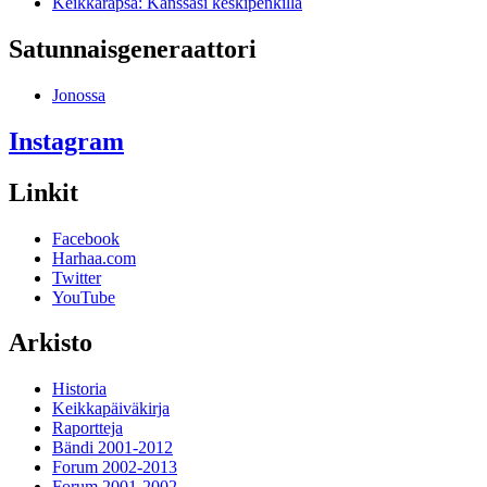
Keikkarapsa: Kanssasi keskipenkillä
Satunnais­generaattori
Jonossa
Instagram
Linkit
Facebook
Harhaa.com
Twitter
YouTube
Arkisto
Historia
Keikkapäiväkirja
Raportteja
Bändi 2001-2012
Forum 2002-2013
Forum 2001-2002