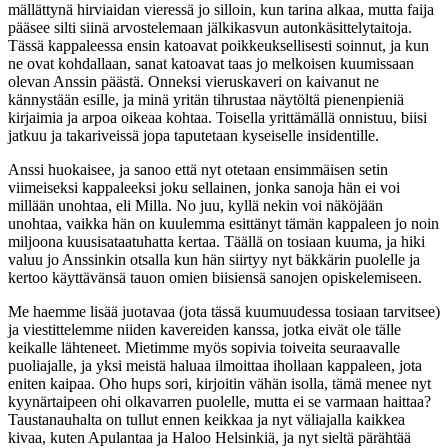
mällättynä hirviaidan vieressä jo silloin, kun tarina alkaa, mutta faija
pääsee silti siinä arvostelemaan jälkikasvun autonkäsittelytaitoja.
Tässä kappaleessa ensin katoavat poikkeuksellisesti soinnut, ja kun
ne ovat kohdallaan, sanat katoavat taas jo melkoisen kuumissaan
olevan Anssin päästä. Onneksi vieruskaveri on kaivanut ne
kännystään esille, ja minä yritän tihrustaa näytöltä pienenpieniä
kirjaimia ja arpoa oikeaa kohtaa. Toisella yrittämällä onnistuu, biisi
jatkuu ja takariveissä jopa taputetaan kyseiselle insidentille.
Anssi huokaisee, ja sanoo että nyt otetaan ensimmäisen setin
viimeiseksi kappaleeksi joku sellainen, jonka sanoja hän ei voi
millään unohtaa, eli Milla. No juu, kyllä nekin voi näköjään
unohtaa, vaikka hän on kuulemma esittänyt tämän kappaleen jo noin
miljoona kuusisataatuhatta kertaa. Täällä on tosiaan kuuma, ja hiki
valuu jo Anssinkin otsalla kun hän siirtyy nyt bäkkärin puolelle ja
kertoo käyttävänsä tauon omien biisiensä sanojen opiskelemiseen.
Me haemme lisää juotavaa (jota tässä kuumuudessa tosiaan tarvitsee)
ja viestittelemme niiden kavereiden kanssa, jotka eivät ole tälle
keikalle lähteneet. Mietimme myös sopivia toiveita seuraavalle
puoliajalle, ja yksi meistä haluaa ilmoittaa ihollaan kappaleen, jota
eniten kaipaa. Oho hups sori, kirjoitin vähän isolla, tämä menee nyt
kyynärtaipeen ohi olkavarren puolelle, mutta ei se varmaan haittaa?
Taustanauhalta on tullut ennen keikkaa ja nyt väliajalla kaikkea
kivaa, kuten Apulantaa ja Haloo Helsinkiä, ja nyt sieltä pärähtää