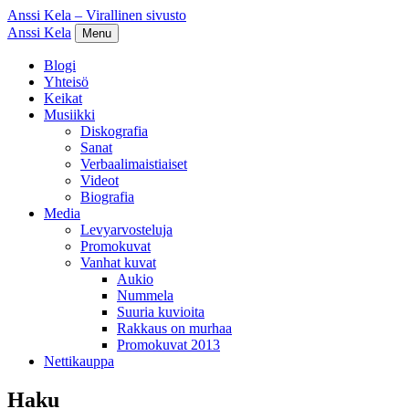
Anssi Kela – Virallinen sivusto
Anssi Kela
Menu
Blogi
Yhteisö
Keikat
Musiikki
Diskografia
Sanat
Verbaalimaistiaiset
Videot
Biografia
Media
Levyarvosteluja
Promokuvat
Vanhat kuvat
Aukio
Nummela
Suuria kuvioita
Rakkaus on murhaa
Promokuvat 2013
Nettikauppa
Haku