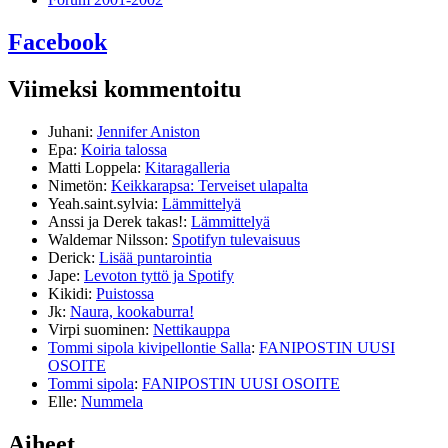
Facebook
Viimeksi kommentoitu
Juhani
:
Jennifer Aniston
Epa
:
Koiria talossa
Matti Loppela
:
Kitaragalleria
Nimetön
:
Keikkarapsa: Terveiset ulapalta
Yeah.saint.sylvia
:
Lämmittelyä
Anssi ja Derek takas!
:
Lämmittelyä
Waldemar Nilsson
:
Spotifyn tulevaisuus
Derick
:
Lisää puntarointia
Jape
:
Levoton tyttö ja Spotify
Kikidi
:
Puistossa
Jk
:
Naura, kookaburra!
Virpi suominen
:
Nettikauppa
Tommi sipola kivipellontie Salla
:
FANIPOSTIN UUSI
OSOITE
Tommi sipola
:
FANIPOSTIN UUSI OSOITE
Elle
:
Nummela
Aiheet