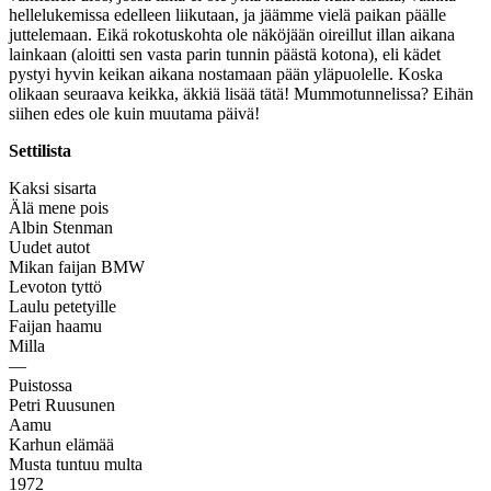
hellelukemissa edelleen liikutaan, ja jäämme vielä paikan päälle
juttelemaan. Eikä rokotuskohta ole näköjään oireillut illan aikana
lainkaan (aloitti sen vasta parin tunnin päästä kotona), eli kädet
pystyi hyvin keikan aikana nostamaan pään yläpuolelle. Koska
olikaan seuraava keikka, äkkiä lisää tätä! Mummotunnelissa? Eihän
siihen edes ole kuin muutama päivä!
Settilista
Kaksi sisarta
Älä mene pois
Albin Stenman
Uudet autot
Mikan faijan BMW
Levoton tyttö
Laulu petetyille
Faijan haamu
Milla
—
Puistossa
Petri Ruusunen
Aamu
Karhun elämää
Musta tuntuu multa
1972