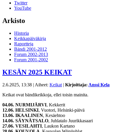
Twitter
YouTube
Arkisto
Historia
Keikkapäiväkirja
Raportteja
Bändi 2001-2012
Forum 2002-2013
Forum 2001-2002
KESÄN 2025 KEIKAT
2.6.2025, 13:38
| Aiheet:
Keikat
|
Kirjoittaja:
Anssi Kela
Keikat ovat bändikeikkoja, ellei toisin mainita.
04.06. NURMIJÄRVI
, Kekkerit
12.06. HELSINKI
, Vuotori, Helsinki-päivä
13.06. IKAALINEN
, Kesäehtoo
14.06. SÄYNÄTSALO
, Juhlatalo Juurikkasaari
27.06. VESILAHTI
, Laukon Kartano
28.06. KOUVOLA
, Kouvolan Wiinijuhlat