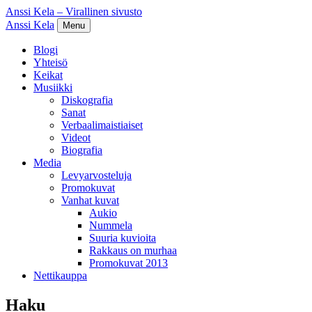
Anssi Kela – Virallinen sivusto
Anssi Kela
Menu
Blogi
Yhteisö
Keikat
Musiikki
Diskografia
Sanat
Verbaalimaistiaiset
Videot
Biografia
Media
Levyarvosteluja
Promokuvat
Vanhat kuvat
Aukio
Nummela
Suuria kuvioita
Rakkaus on murhaa
Promokuvat 2013
Nettikauppa
Haku