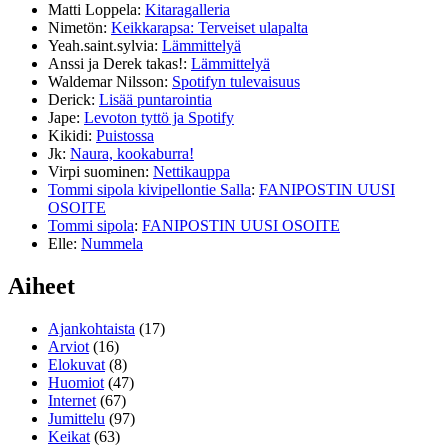
Matti Loppela
:
Kitaragalleria
Nimetön
:
Keikkarapsa: Terveiset ulapalta
Yeah.saint.sylvia
:
Lämmittelyä
Anssi ja Derek takas!
:
Lämmittelyä
Waldemar Nilsson
:
Spotifyn tulevaisuus
Derick
:
Lisää puntarointia
Jape
:
Levoton tyttö ja Spotify
Kikidi
:
Puistossa
Jk
:
Naura, kookaburra!
Virpi suominen
:
Nettikauppa
Tommi sipola kivipellontie Salla
:
FANIPOSTIN UUSI
OSOITE
Tommi sipola
:
FANIPOSTIN UUSI OSOITE
Elle
:
Nummela
Aiheet
Ajankohtaista
(17)
Arviot
(16)
Elokuvat
(8)
Huomiot
(47)
Internet
(67)
Jumittelu
(97)
Keikat
(63)