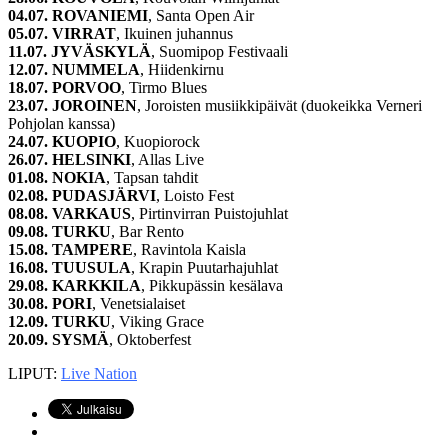
04.07. ROVANIEMI
, Santa Open Air
05.07. VIRRAT
, Ikuinen juhannus
11.07. JYVÄSKYLÄ
, Suomipop Festivaali
12.07. NUMMELA
, Hiidenkirnu
18.07. PORVOO
, Tirmo Blues
23.07. JOROINEN
, Joroisten musiikkipäivät (duokeikka Verneri
Pohjolan kanssa)
24.07. KUOPIO
, Kuopiorock
26.07. HELSINKI
, Allas Live
01.08. NOKIA
, Tapsan tahdit
02.08. PUDASJÄRVI
, Loisto Fest
08.08. VARKAUS
, Pirtinvirran Puistojuhlat
09.08. TURKU
, Bar Rento
15.08. TAMPERE
, Ravintola Kaisla
16.08. TUUSULA
, Krapin Puutarhajuhlat
29.08. KARKKILA
, Pikkupässin kesälava
30.08. PORI
, Venetsialaiset
12.09. TURKU
, Viking Grace
20.09. SYSMÄ
, Oktoberfest
LIPUT:
Live Nation