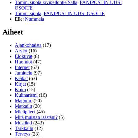
Tommi sipola kivipellontie Salla
:
FANIPOSTIN UUSI
OSOITE
Tommi sipola
:
FANIPOSTIN UUSI OSOITE
Elle
:
Nummela
Aiheet
Ajankohtaista
(17)
Arviot
(16)
Elokuvat
(8)
Huomiot
(47)
Internet
(67)
Jumittelu
(97)
Keikat
(63)
Kirjat
(15)
Koira
(12)
Kulinarismi
(16)
Magnum
(20)
Matkailu
(20)
Mielipiteet
(45)
Mitä muistan isästäni?
(5)
Musiikki
(243)
Tarkkailu
(12)
Terveys
(23)