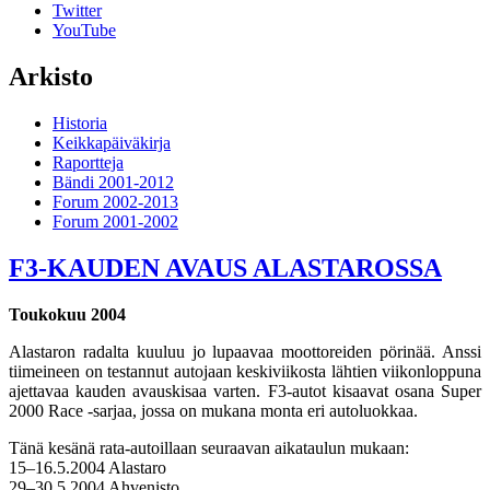
Twitter
YouTube
Arkisto
Historia
Keikkapäiväkirja
Raportteja
Bändi 2001-2012
Forum 2002-2013
Forum 2001-2002
F3-KAUDEN AVAUS ALASTAROSSA
Toukokuu 2004
Alastaron radalta kuuluu jo lupaavaa moottoreiden pörinää. Anssi
tiimeineen on testannut autojaan keskiviikosta lähtien viikonloppuna
ajettavaa kauden avauskisaa varten. F3-autot kisaavat osana Super
2000 Race -sarjaa, jossa on mukana monta eri autoluokkaa.
Tänä kesänä rata-autoillaan seuraavan aikataulun mukaan:
15–16.5.2004 Alastaro
29–30.5.2004 Ahvenisto