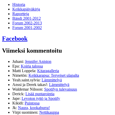
Historia
Keikkapäiväkirja
Raportteja
Bändi 2001-2012
Forum 2002-2013
Forum 2001-2002
Facebook
Viimeksi kommentoitu
Juhani
:
Jennifer Aniston
Epa
:
Koiria talossa
Matti Loppela
:
Kitaragalleria
Nimetön
:
Keikkarapsa: Terveiset ulapalta
Yeah.saint.sylvia
:
Lämmittelyä
Anssi ja Derek takas!
:
Lämmittelyä
Waldemar Nilsson
:
Spotifyn tulevaisuus
Derick
:
Lisää puntarointia
Jape
:
Levoton tyttö ja Spotify
Kikidi
:
Puistossa
Jk
:
Naura, kookaburra!
Virpi suominen
:
Nettikauppa