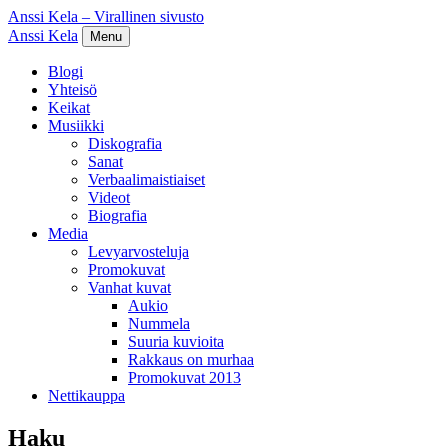
Anssi Kela – Virallinen sivusto
Anssi Kela
Menu
Blogi
Yhteisö
Keikat
Musiikki
Diskografia
Sanat
Verbaalimaistiaiset
Videot
Biografia
Media
Levyarvosteluja
Promokuvat
Vanhat kuvat
Aukio
Nummela
Suuria kuvioita
Rakkaus on murhaa
Promokuvat 2013
Nettikauppa
Haku