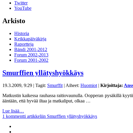
Twitter
YouTube
Arkisto
Historia
Keikkapäiväkirja
Raportteja
Bändi 2001-2012
Forum 2002-2013
Forum 2001-2002
Smurffien yllätyshyökkäys
19.3.2009, 9:29
| Tagit:
Smurffit
| Aiheet:
Huomiot
|
Kirjoittaja:
Anss
Matkustin kaikessa rauhassa raitiovaunulla. Oopperan pysäkillä kyytii
ääntään, että hyvää iltaa ja matkaliput, olkaa …
Lue lisää…
1 kommentti
artikkeliin Smurffien yllätyshyökkäys