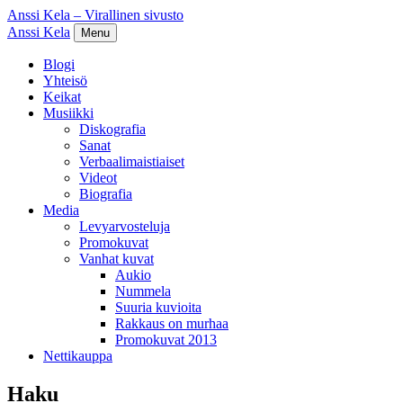
Anssi Kela – Virallinen sivusto
Anssi Kela
Menu
Blogi
Yhteisö
Keikat
Musiikki
Diskografia
Sanat
Verbaalimaistiaiset
Videot
Biografia
Media
Levyarvosteluja
Promokuvat
Vanhat kuvat
Aukio
Nummela
Suuria kuvioita
Rakkaus on murhaa
Promokuvat 2013
Nettikauppa
Haku