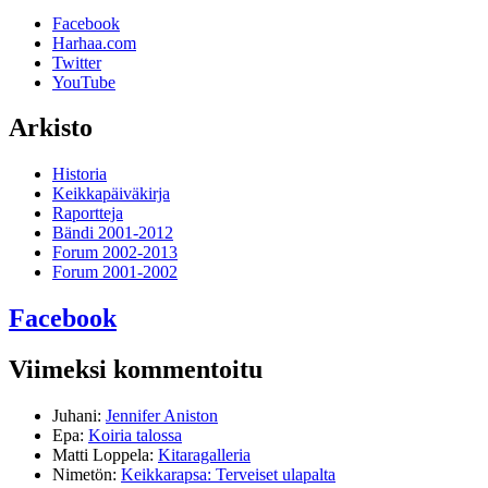
Facebook
Harhaa.com
Twitter
YouTube
Arkisto
Historia
Keikkapäiväkirja
Raportteja
Bändi 2001-2012
Forum 2002-2013
Forum 2001-2002
Facebook
Viimeksi kommentoitu
Juhani
:
Jennifer Aniston
Epa
:
Koiria talossa
Matti Loppela
:
Kitaragalleria
Nimetön
:
Keikkarapsa: Terveiset ulapalta