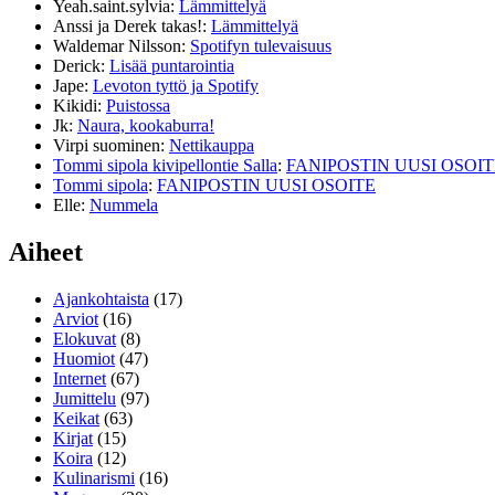
Yeah.saint.sylvia
:
Lämmittelyä
Anssi ja Derek takas!
:
Lämmittelyä
Waldemar Nilsson
:
Spotifyn tulevaisuus
Derick
:
Lisää puntarointia
Jape
:
Levoton tyttö ja Spotify
Kikidi
:
Puistossa
Jk
:
Naura, kookaburra!
Virpi suominen
:
Nettikauppa
Tommi sipola kivipellontie Salla
:
FANIPOSTIN UUSI OSOIT
Tommi sipola
:
FANIPOSTIN UUSI OSOITE
Elle
:
Nummela
Aiheet
Ajankohtaista
(17)
Arviot
(16)
Elokuvat
(8)
Huomiot
(47)
Internet
(67)
Jumittelu
(97)
Keikat
(63)
Kirjat
(15)
Koira
(12)
Kulinarismi
(16)