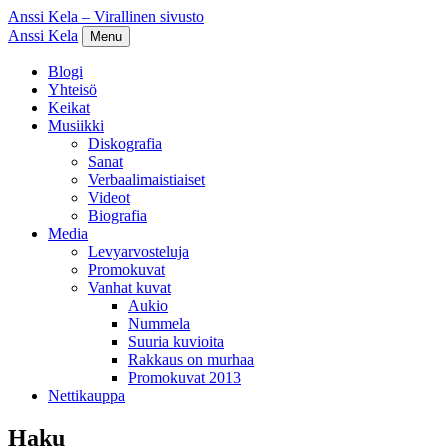
Anssi Kela – Virallinen sivusto
Anssi Kela
Menu
Blogi
Yhteisö
Keikat
Musiikki
Diskografia
Sanat
Verbaalimaistiaiset
Videot
Biografia
Media
Levyarvosteluja
Promokuvat
Vanhat kuvat
Aukio
Nummela
Suuria kuvioita
Rakkaus on murhaa
Promokuvat 2013
Nettikauppa
Haku