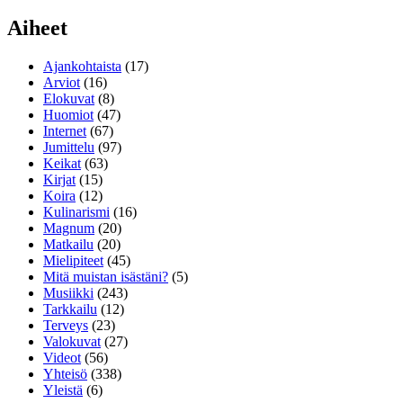
Aiheet
Ajankohtaista
(17)
Arviot
(16)
Elokuvat
(8)
Huomiot
(47)
Internet
(67)
Jumittelu
(97)
Keikat
(63)
Kirjat
(15)
Koira
(12)
Kulinarismi
(16)
Magnum
(20)
Matkailu
(20)
Mielipiteet
(45)
Mitä muistan isästäni?
(5)
Musiikki
(243)
Tarkkailu
(12)
Terveys
(23)
Valokuvat
(27)
Videot
(56)
Yhteisö
(338)
Yleistä
(6)