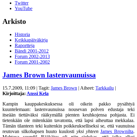
Twitter
YouTube
Arkisto
Historia
Keikkapäiväkirja
Raportteja
Bändi 2001-2012
Forum 2002-2013
Forum 2001-2002
James Brown lastenvaunuissa
15.7.2009, 11:09
| Tagit:
James Brown
| Aiheet:
Tarkkailu
|
Kirjoittaja:
Anssi Kela
Kampin kauppakeskuksessa oli oikein pakko pysähtyä
kuuntelemaan: lastenvaunuissa nousevan polven edustaja teki
itseään tiettäväksi rääkymällä pienten keuhkojensa pohjasta. Ei
tietenkään ole mitenkään tavatonta, että lapsi aiheuttaa mekkalaa.
Tämän tilanteen teki kuitenkin poikkeukselliseksi se, että vaunuissa
reutovan silkohapsen huuto kuulosti
yksi yhteen
James Brownilta
.
Mahtava soundi! Rääkäisy oli niin sielukas, että jalka alkoi