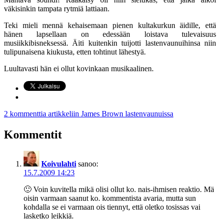
väkisinkin tampata rytmiä lattiaan.
Teki mieli mennä kehaisemaan pienen kultakurkun äidille, että
hänen lapsellaan on edessään loistava tulevaisuus
musiikkibisneksessä. Äiti kuitenkin tuijotti lastenvaunuihinsa niin
tulipunaisena kiukusta, etten tohtinut lähestyä.
Luultavasti hän ei ollut kovinkaan musikaalinen.
2 kommenttia
artikkeliin James Brown lastenvaunuissa
Kommentit
Koivulahti
sanoo:
15.7.2009 14:23
🙂 Voin kuvitella mikä olisi ollut ko. nais-ihmisen reaktio. Mä
oisin varmaan saanut ko. kommentista avaria, mutta sun
kohdalla se ei varmaan ois tiennyt, että oletko tosissas vai
lasketko leikkiä.