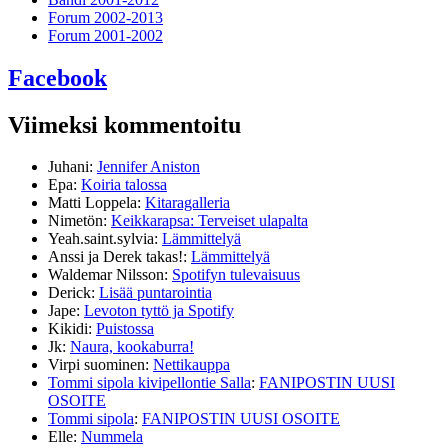
Forum 2002-2013
Forum 2001-2002
Facebook
Viimeksi kommentoitu
Juhani
:
Jennifer Aniston
Epa
:
Koiria talossa
Matti Loppela
:
Kitaragalleria
Nimetön
:
Keikkarapsa: Terveiset ulapalta
Yeah.saint.sylvia
:
Lämmittelyä
Anssi ja Derek takas!
:
Lämmittelyä
Waldemar Nilsson
:
Spotifyn tulevaisuus
Derick
:
Lisää puntarointia
Jape
:
Levoton tyttö ja Spotify
Kikidi
:
Puistossa
Jk
:
Naura, kookaburra!
Virpi suominen
:
Nettikauppa
Tommi sipola kivipellontie Salla
:
FANIPOSTIN UUSI
OSOITE
Tommi sipola
:
FANIPOSTIN UUSI OSOITE
Elle
:
Nummela