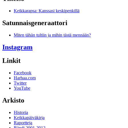
Keikkarapsa: Kanssasi keskipenkillä
Satunnais­generaattori
Miten tähän tultiin ja mihin tästä mennään?
Instagram
Linkit
Facebook
Harhaa.com
Twitter
YouTube
Arkisto
Historia
Keikkapäiväkirja
Raportteja
Bändi 2001-2012