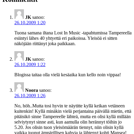
JK
sanoo:
26.10.2009 1:20
Tuona samana iltana Lost In Music -tapahtumissa Tampereella
esiintyi lähes 40 yhtyettä eri paikoissa. Yleisöä ei sitten
näköjään riittänyt joka paikkaan.
JK
sanoo:
26.10.2009 1:22
Blogissa taitaa olla vielä kesäaika kun kello noin vippaa!
Noora
sanoo:
26.10.2009 1:26
No, höh..Mutta tosi hyvin te näytitte kyllä keikan vetäneen
kuitenkin! Kyllä minäkin vielä perjantaina päivällä mietin, että
pitäisikö sinne Tampereelle lähteä, mutta en olisi kyllä millään
selviytynyt sinne asti, kun aamulla olin herännyt töihin jo
5.20. Jos olisin tuon yleisömäärän tiennyt, niin olisin kyllä
vaikka juonut ämpärillisen kahvia ja lähtenyt kohti Mansea!