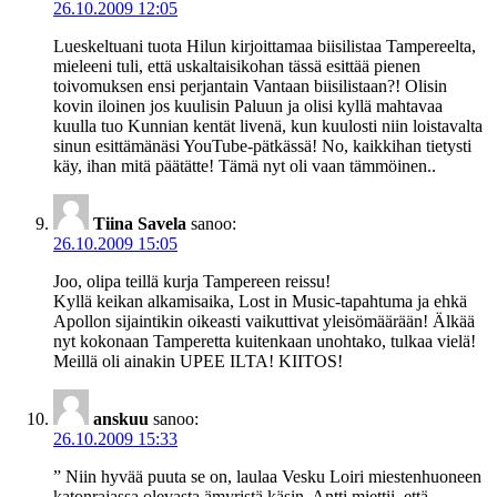
26.10.2009 12:05
Lueskeltuani tuota Hilun kirjoittamaa biisilistaa Tampereelta,
mieleeni tuli, että uskaltaisikohan tässä esittää pienen
toivomuksen ensi perjantain Vantaan biisilistaan?! Olisin
kovin iloinen jos kuulisin Paluun ja olisi kyllä mahtavaa
kuulla tuo Kunnian kentät livenä, kun kuulosti niin loistavalta
sinun esittämänäsi YouTube-pätkässä! No, kaikkihan tietysti
käy, ihan mitä päätätte! Tämä nyt oli vaan tämmöinen..
Tiina Savela
sanoo:
26.10.2009 15:05
Joo, olipa teillä kurja Tampereen reissu!
Kyllä keikan alkamisaika, Lost in Music-tapahtuma ja ehkä
Apollon sijaintikin oikeasti vaikuttivat yleisömäärään! Älkää
nyt kokonaan Tamperetta kuitenkaan unohtako, tulkaa vielä!
Meillä oli ainakin UPEE ILTA! KIITOS!
anskuu
sanoo:
26.10.2009 15:33
” Niin hyvää puuta se on, laulaa Vesku Loiri miestenhuoneen
katonrajassa olevasta ämyristä käsin. Antti miettii, että