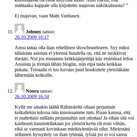
mahtaako kappale olla kirjoitettu majavan näkökulmasta? ”
Ei majavan, vaan Matti Vanhasen.
Johnny
sanoo:
26.10.2009 16:17
Anssi taitaa olla liian rehellinen showbisnekseen. Syy miksi
tällaisista asioista ei yleensä huudella on, että ne ruokkivat
itseään. Nyt jos muutama keikkajärjestäjä käy etsimässä infoa
Anssista ja törmää tähän blogiin, niin eipä taida keikkaa
pukata. Toisaalta ei tuo kuvaus juuri houkuttele yleisöäkään
lähtemään keikoille.
Noora
sanoo:
26.10.2009 16:34
Kyllä me ainakin täältä Riihimäeltä ollaan perjantain
keikallekin tulossa niin innoissamme mm. Risan kanssa, että
ei maltettaisi millään perjantaihin asti odottaa! Ja eihän sitä voi
kauheasti kaunistellakaan jos yleisöä kerta oli noin vähän,
eikä se varmasti kovinkaan mieltäylentävää ollut. Mielestäni
sellainen hyssyttely on ihan tyhmää, tylsää jos ei voi sanoa