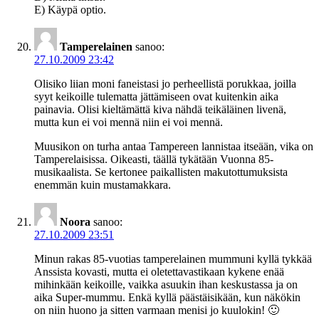
E) Käypä optio.
Tamperelainen
sanoo:
27.10.2009 23:42
Olisiko liian moni faneistasi jo perheellistä porukkaa, joilla
syyt keikoille tulematta jättämiseen ovat kuitenkin aika
painavia. Olisi kieltämättä kiva nähdä teikäläinen livenä,
mutta kun ei voi mennä niin ei voi mennä.
Muusikon on turha antaa Tampereen lannistaa itseään, vika on
Tamperelaisissa. Oikeasti, täällä tykätään Vuonna 85-
musikaalista. Se kertonee paikallisten makutottumuksista
enemmän kuin mustamakkara.
Noora
sanoo:
27.10.2009 23:51
Minun rakas 85-vuotias tamperelainen mummuni kyllä tykkää
Anssista kovasti, mutta ei oletettavastikaan kykene enää
mihinkään keikoille, vaikka asuukin ihan keskustassa ja on
aika Super-mummu. Enkä kyllä päästäisikään, kun näkökin
on niin huono ja sitten varmaan menisi jo kuulokin! 🙂