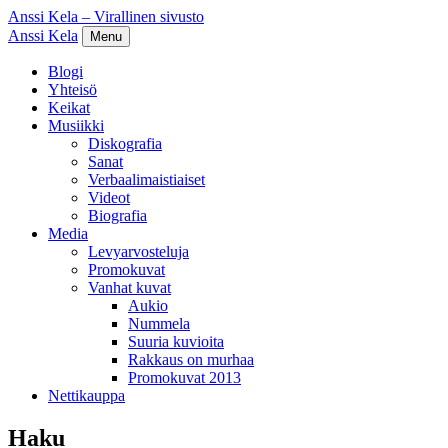
Anssi Kela – Virallinen sivusto
Anssi Kela
Menu
Blogi
Yhteisö
Keikat
Musiikki
Diskografia
Sanat
Verbaalimaistiaiset
Videot
Biografia
Media
Levyarvosteluja
Promokuvat
Vanhat kuvat
Aukio
Nummela
Suuria kuvioita
Rakkaus on murhaa
Promokuvat 2013
Nettikauppa
Haku