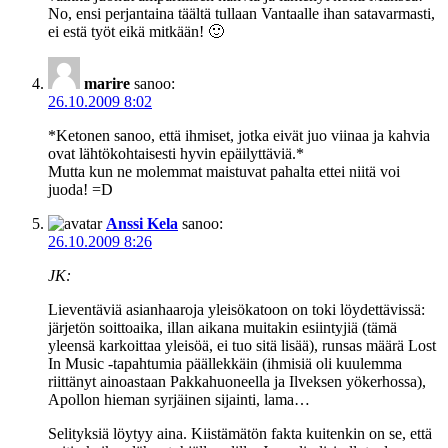
No, ensi perjantaina täältä tullaan Vantaalle ihan satavarmasti,
ei estä työt eikä mitkään! 🙂
marire
sanoo:
26.10.2009 8:02
*Ketonen sanoo, että ihmiset, jotka eivät juo viinaa ja kahvia
ovat lähtökohtaisesti hyvin epäilyttäviä.*
Mutta kun ne molemmat maistuvat pahalta ettei niitä voi
juoda! =D
Anssi Kela
sanoo:
26.10.2009 8:26
JK:
Lieventäviä asianhaaroja yleisökatoon on toki löydettävissä:
järjetön soittoaika, illan aikana muitakin esiintyjiä (tämä
yleensä karkoittaa yleisöä, ei tuo sitä lisää), runsas määrä Lost
In Music -tapahtumia päällekkäin (ihmisiä oli kuulemma
riittänyt ainoastaan Pakkahuoneella ja Ilveksen yökerhossa),
Apollon hieman syrjäinen sijainti, lama…
Selityksiä löytyy aina. Kiistämätön fakta kuitenkin on se, että