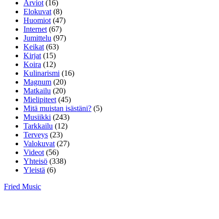
Arviot
(16)
Elokuvat
(8)
Huomiot
(47)
Internet
(67)
Jumittelu
(97)
Keikat
(63)
Kirjat
(15)
Koira
(12)
Kulinarismi
(16)
Magnum
(20)
Matkailu
(20)
Mielipiteet
(45)
Mitä muistan isästäni?
(5)
Musiikki
(243)
Tarkkailu
(12)
Terveys
(23)
Valokuvat
(27)
Videot
(56)
Yhteisö
(338)
Yleistä
(6)
Fried Music