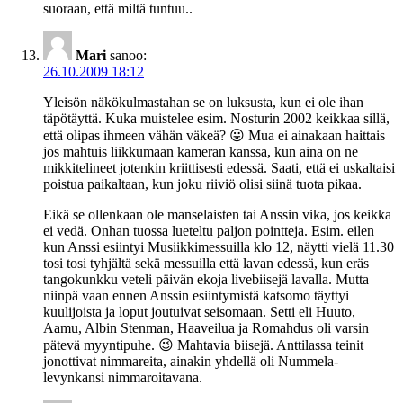
suoraan, että miltä tuntuu..
Mari
sanoo:
26.10.2009 18:12
Yleisön näkökulmastahan se on luksusta, kun ei ole ihan
täpötäyttä. Kuka muistelee esim. Nosturin 2002 keikkaa sillä,
että olipas ihmeen vähän väkeä? 😛 Mua ei ainakaan haittais
jos mahtuis liikkumaan kameran kanssa, kun aina on ne
mikkitelineet jotenkin kriittisesti edessä. Saati, että ei uskaltaisi
poistua paikaltaan, kun joku riiviö olisi siinä tuota pikaa.
Eikä se ollenkaan ole manselaisten tai Anssin vika, jos keikka
ei vedä. Onhan tuossa lueteltu paljon pointteja. Esim. eilen
kun Anssi esiintyi Musiikkimessuilla klo 12, näytti vielä 11.30
tosi tosi tyhjältä sekä messuilla että lavan edessä, kun eräs
tangokunkku veteli päivän ekoja livebiisejä lavalla. Mutta
niinpä vaan ennen Anssin esiintymistä katsomo täyttyi
kuulijoista ja loput joutuivat seisomaan. Setti eli Huuto,
Aamu, Albin Stenman, Haaveilua ja Romahdus oli varsin
pätevä myyntipuhe. 😉 Mahtavia biisejä. Anttilassa teinit
jonottivat nimmareita, ainakin yhdellä oli Nummela-
levynkansi nimmaroitavana.