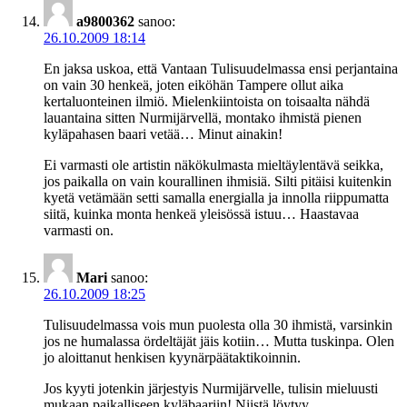
a9800362
sanoo:
26.10.2009 18:14
En jaksa uskoa, että Vantaan Tulisuudelmassa ensi perjantaina
on vain 30 henkeä, joten eiköhän Tampere ollut aika
kertaluonteinen ilmiö. Mielenkiintoista on toisaalta nähdä
lauantaina sitten Nurmijärvellä, montako ihmistä pienen
kyläpahasen baari vetää… Minut ainakin!
Ei varmasti ole artistin näkökulmasta mieltäylentävä seikka,
jos paikalla on vain kourallinen ihmisiä. Silti pitäisi kuitenkin
kyetä vetämään setti samalla energialla ja innolla riippumatta
siitä, kuinka monta henkeä yleisössä istuu… Haastavaa
varmasti on.
Mari
sanoo:
26.10.2009 18:25
Tulisuudelmassa vois mun puolesta olla 30 ihmistä, varsinkin
jos ne humalassa ördeltäjät jäis kotiin… Mutta tuskinpa. Olen
jo aloittanut henkisen kyynärpäätaktikoinnin.
Jos kyyti jotenkin järjestyis Nurmijärvelle, tulisin mieluusti
mukaan paikalliseen kyläbaariin! Niistä löytyy