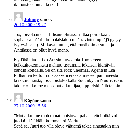
ikimuistoisimmat keikat!
Johnny
sanoo:
26.10.2009 19:27
Joo, toivotaan että Tulisuudelmassa riittää porukkaa ja
sopivassa määrin humalaisiakin (että ravintolanpitäjä pysyy
tyytyväisenä). Mukava kuulla, että musiikkimessuilla ja
Anttilassa on ollut hyvä meno.
Kyllähän tuollaisia Anssin kuvaamia Tampereen
keikkakokemuksia mahtuu useampia jokaisen kiertävän
bändin kohdalle. Se on sitä rock-unelmaa. Agentsin Esa
Pulliainen kertoi muistaakseni eräästä mieleenpainuneesta
keikkareissusta, jossa pistokeikalla Sodankylän Nuorisoseuran
talolle oli kolme maksanutta kuulijaa, lippuriskillä tietenkin.
Kägöne
sanoo:
27.10.2009 15:56
”Mutta kun ne molemmat maistuvat pahalta ettei niitä voi
juoda! =D” Näin kommentoi Marire.
Sepä se. Juuri tuo yllä oleva väittämä tekee sinustakin niin