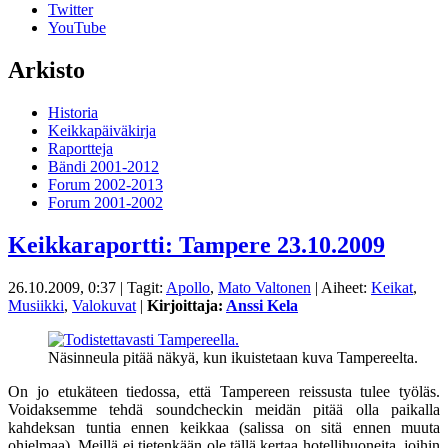
Twitter
YouTube
Arkisto
Historia
Keikkapäiväkirja
Raportteja
Bändi 2001-2012
Forum 2002-2013
Forum 2001-2002
Keikkaraportti: Tampere 23.10.2009
26.10.2009, 0:37
| Tagit:
Apollo
,
Mato Valtonen
| Aiheet:
Keikat
,
Musiikki
,
Valokuvat
|
Kirjoittaja:
Anssi Kela
Näsinneula pitää näkyä, kun ikuistetaan kuva Tampereelta.
On jo etukäteen tiedossa, että Tampereen reissusta tulee työläs.
Voidaksemme tehdä soundcheckin meidän pitää olla paikalla
kahdeksan tuntia ennen keikkaa (salissa on sitä ennen muuta
ohjelmaa). Meillä ei tietenkään ole tällä kertaa hotellihuoneita, joihin