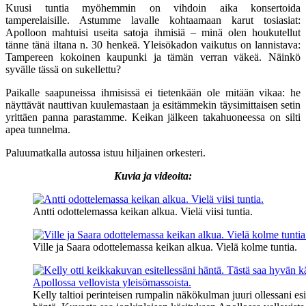
Kuusi tuntia myöhemmin on vihdoin aika konsertoida
tamperelaisille. Astumme lavalle kohtaamaan karut tosiasiat:
Apolloon mahtuisi useita satoja ihmisiä – minä olen houkutellut
tänne tänä iltana n. 30 henkeä. Yleisökadon vaikutus on lannistava:
Tampereen kokoinen kaupunki ja tämän verran väkeä. Näinkö
syvälle tässä on sukellettu?
Paikalle saapuneissa ihmisissä ei tietenkään ole mitään vikaa: he
näyttävät nauttivan kuulemastaan ja esitämmekin täysimittaisen setin
yrittäen panna parastamme. Keikan jälkeen takahuoneessa on silti
apea tunnelma.
Paluumatkalla autossa istuu hiljainen orkesteri.
Kuvia ja videoita:
Antti odottelemassa keikan alkua. Vielä viisi tuntia.
Ville ja Saara odottelemassa keikan alkua. Vielä kolme tuntia.
Kelly taltioi perinteisen rumpalin näkökulman juuri ollessani es