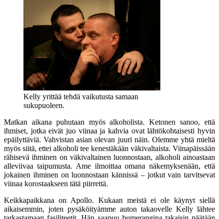
Kelly yrittää tehdä vaikutusta samaan
sukupuoleen.
Matkan aikana puhutaan myös alkoholista. Ketonen sanoo, että
ihmiset, jotka eivät juo viinaa ja kahvia ovat lähtökohtaisesti hyvin
epäilyttäviä. Vahvistan asian olevan juuri näin. Olemme yhtä mieltä
myös siitä, ettei alkoholi tee kenestäkään väkivaltaista. Viinapäissään
rähisevä ihminen on väkivaltainen luonnostaan, alkoholi ainoastaan
alleviivaa taipumusta. Ame ilmoittaa omana näkemyksenään, että
jokainen ihminen on luonnostaan kännissä – jotkut vain tarvitsevat
viinaa korostaakseen tätä piirrettä.
Keikkapaikkana on Apollo. Kukaan meistä ei ole käynyt siellä
aikaisemmin, joten pysäköityämme auton takaovelle Kelly lähtee
tarkastamaan fasiliteetit. Hän saapuu bumerangina takaisin päätään