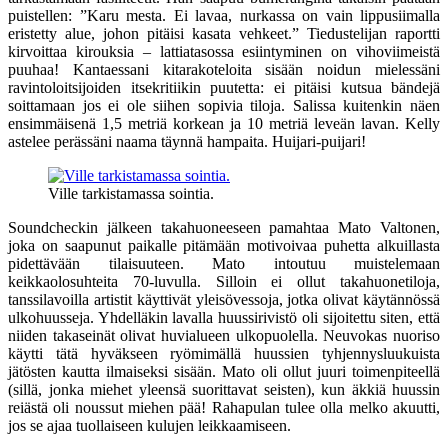
puistellen: ”Karu mesta. Ei lavaa, nurkassa on vain lippusiimalla
eristetty alue, johon pitäisi kasata vehkeet.” Tiedustelijan raportti
kirvoittaa kirouksia – lattiatasossa esiintyminen on vihoviimeistä
puuhaa! Kantaessani kitarakoteloita sisään noidun mielessäni
ravintoloitsijoiden itsekritiikin puutetta: ei pitäisi kutsua bändejä
soittamaan jos ei ole siihen sopivia tiloja. Salissa kuitenkin näen
ensimmäisenä 1,5 metriä korkean ja 10 metriä leveän lavan. Kelly
astelee perässäni naama täynnä hampaita. Huijari-puijari!
Ville tarkistamassa sointia.
Soundcheckin jälkeen takahuoneeseen pamahtaa Mato Valtonen,
joka on saapunut paikalle pitämään motivoivaa puhetta alkuillasta
pidettävään tilaisuuteen. Mato intoutuu muistelemaan
keikkaolosuhteita 70-luvulla. Silloin ei ollut takahuonetiloja,
tanssilavoilla artistit käyttivät yleisövessoja, jotka olivat käytännössä
ulkohuusseja. Yhdelläkin lavalla huussirivistö oli sijoitettu siten, että
niiden takaseinät olivat huvialueen ulkopuolella. Neuvokas nuoriso
käytti tätä hyväkseen ryömimällä huussien tyhjennysluukuista
jätösten kautta ilmaiseksi sisään. Mato oli ollut juuri toimenpiteellä
(sillä, jonka miehet yleensä suorittavat seisten), kun äkkiä huussin
reiästä oli noussut miehen pää! Rahapulan tulee olla melko akuutti,
jos se ajaa tuollaiseen kulujen leikkaamiseen.