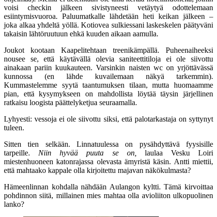
voisi checkin jälkeen sivistyneesti vetäytyä odottelemaan
esiintymisvuoroa. Paluumatkalle lähdetään heti keikan jälkeen –
joka alkaa yhdeltä yöllä. Kotiovea sulkiessani laskeskelen päätyväni
takaisin lähtöruutuun ehkä kuuden aikaan aamulla.
Joukot kootaan Kaapelitehtaan treenikämpällä. Puheenaiheeksi
nousee se, että käytävällä olevia saniteettitiloja ei ole siivottu
ainakaan pariin kuukauteen. Varsinkin naisten wc on yrjöttävässä
kunnossa (en lähde kuvailemaan näkyä tarkemmin).
Kummastelemme syytä taantumuksen tilaan, mutta huomaamme
pian, että kysymykseen on mahdollista löytää täysin järjellinen
ratkaisu loogista päättelyketjua seuraamalla.
Lyhyesti: vessoja ei ole siivottu siksi, että palotarkastaja on syttynyt
tuleen.
Sitten tien selkään. Linnatuulessa on pysähdyttävä fyysisille
tarpeille.
Niin hyvää puuta se on,
laulaa
Vesku Loiri
miestenhuoneen katonrajassa olevasta ämyristä käsin. Antti miettii,
että mahtaako kappale olla kirjoitettu majavan näkökulmasta?
Hämeenlinnan kohdalla nähdään Aulangon kyltti. Tämä kirvoittaa
pohdinnon siitä, millainen mies mahtaa olla avioliiton ulkopuolinen
lanko?