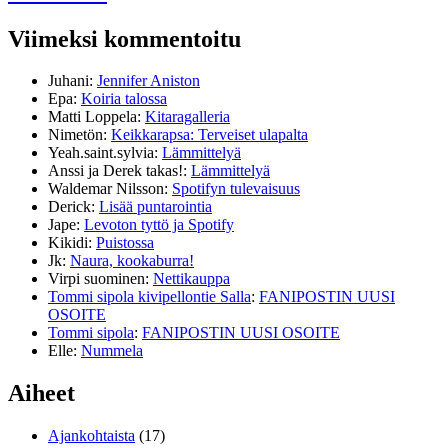
Viimeksi kommentoitu
Juhani
:
Jennifer Aniston
Epa
:
Koiria talossa
Matti Loppela
:
Kitaragalleria
Nimetön
:
Keikkarapsa: Terveiset ulapalta
Yeah.saint.sylvia
:
Lämmittelyä
Anssi ja Derek takas!
:
Lämmittelyä
Waldemar Nilsson
:
Spotifyn tulevaisuus
Derick
:
Lisää puntarointia
Jape
:
Levoton tyttö ja Spotify
Kikidi
:
Puistossa
Jk
:
Naura, kookaburra!
Virpi suominen
:
Nettikauppa
Tommi sipola kivipellontie Salla
:
FANIPOSTIN UUSI
OSOITE
Tommi sipola
:
FANIPOSTIN UUSI OSOITE
Elle
:
Nummela
Aiheet
Ajankohtaista
(17)