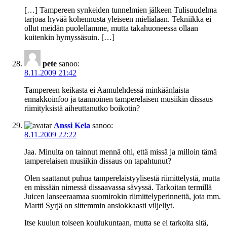
[…] Tampereen synkeiden tunnelmien jälkeen Tulisuudelma
tarjoaa hyvää kohennusta yleiseen mielialaan. Tekniikka ei
ollut meidän puolellamme, mutta takahuoneessa ollaan
kuitenkin hymyssäsuin. […]
pete
sanoo:
8.11.2009 21:42
Tampereen keikasta ei Aamulehdessä minkäänlaista
ennakkoinfoo ja taannoinen tamperelaisen musiikin dissaus
riimityksistä aiheuttanutko boikotin?
Anssi Kela
sanoo:
8.11.2009 22:22
Jaa. Minulta on tainnut mennä ohi, että missä ja milloin tämä
tamperelaisen musiikin dissaus on tapahtunut?
Olen saattanut puhua tamperelaistyylisestä riimittelystä, mutta
en missään nimessä dissaavassa sävyssä. Tarkoitan termillä
Juicen lanseeraamaa suomirokin riimittelyperinnettä, jota mm.
Martti Syrjä on sittemmin ansiokkaasti viljellyt.
Itse kuulun toiseen koulukuntaan, mutta se ei tarkoita sitä,