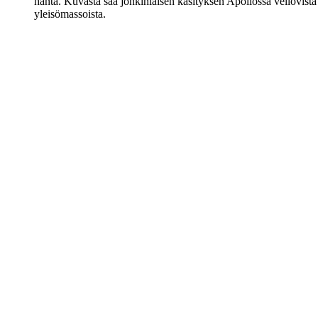
häntä. Kuvasta saa jonkinlaisen käsityksen Apollossa vellovista
yleisömassoista.