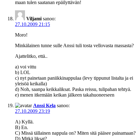
maan tulen saatanan epäilyttävän!
Viljami
sanoo:
27.10.2009 21:15
Moro!
Minkälainen tunne sulle Anssi tuli tosta vellovasta massasta?
Ajattelitko, että..
a) voi vittu
b) LOL
c) nyt painetaan paniikkinappulaa (levy tippunut listalta ja ei
yleisöä keikalla)
d) Noh, saanpa keikkaliksat. Paska reissu, tulipahan tehtyä.
e) menen itkemään keikan jälkeen takahuoneeseen
Anssi Kela
sanoo:
27.10.2009 23:19
A) Kyllä.
B) En.
C) Missä tällainen nappula on? Miten sitä pääsee painamaan?
D) Mitkä liksat?