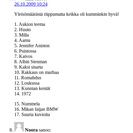
26.10.2009 10:24
Yleisömäärästä riippumatta keikka oli kumminkin hyvä!
1. Aukion teema
2. Huuto
3. Milla
4. Aamu
5. Jennifer Aniston
6. Puistossa
7. Kaivos
8. Albin Stenman
9. Kaksi sisarta
10. Rakkaus on murhaa
11. Romahdus
12. Loukussa
13. Kunnian kentät
14. 1972
15. Nummela
16. Mikan faijan BMW
17. Suuria kuvioita
Noora
sanoo: