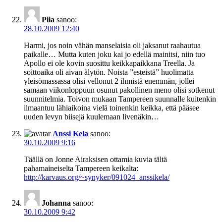
Piia
sanoo:
28.10.2009 12:40
Harmi, jos noin vähän manselaisia oli jaksanut raahautua
paikalle… Mutta kuten joku kai jo edellä mainitsi, niin tuo
Apollo ei ole kovin suosittu keikkapaikkana Treella. Ja
soittoaika oli aivan älytön. Noista ”esteistä” huolimatta
yleisömassassa olisi vellonut 2 ihmistä enemmän, jollei
samaan viikonloppuun osunut pakollinen meno olisi sotkenut
suunnitelmia. Toivon mukaan Tampereen suunnalle kuitenkin
ilmaantuu lähiaikoina vielä toinenkin keikka, että pääsee
uuden levyn biisejä kuulemaan livenäkin…
Anssi Kela
sanoo:
30.10.2009 9:16
Täällä on Jonne Airaksisen ottamia kuvia tältä
pahamaineiselta Tampereen keikalta:
http://karvaus.org/~synyker/091024_anssikela/
Johanna
sanoo:
30.10.2009 9:42