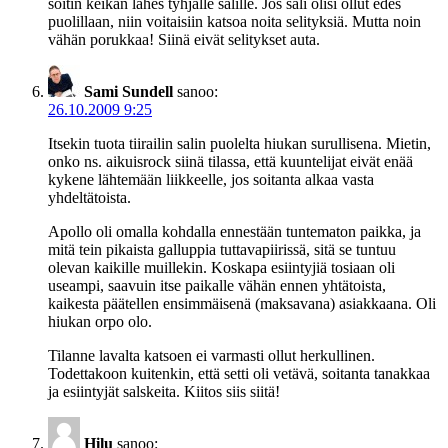
soitin keikan lähes tyhjälle salille. Jos sali olisi ollut edes
puolillaan, niin voitaisiin katsoa noita selityksiä. Mutta noin
vähän porukkaa! Siinä eivät selitykset auta.
Sami Sundell
sanoo:
26.10.2009 9:25
Itsekin tuota tiirailin salin puolelta hiukan surullisena. Mietin,
onko ns. aikuisrock siinä tilassa, että kuuntelijat eivät enää
kykene lähtemään liikkeelle, jos soitanta alkaa vasta
yhdeltätoista.
Apollo oli omalla kohdalla ennestään tuntematon paikka, ja
mitä tein pikaista galluppia tuttavapiirissä, sitä se tuntuu
olevan kaikille muillekin. Koskapa esiintyjiä tosiaan oli
useampi, saavuin itse paikalle vähän ennen yhtätoista,
kaikesta päätellen ensimmäisenä (maksavana) asiakkaana. Oli
hiukan orpo olo.
Tilanne lavalta katsoen ei varmasti ollut herkullinen.
Todettakoon kuitenkin, että setti oli vetävä, soitanta tanakkaa
ja esiintyjät salskeita. Kiitos siis siitä!
Hilu
sanoo: