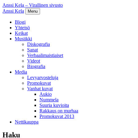
Anssi Kela – Virallinen sivusto
Anssi Kela
Menu
Blogi
Yhteisö
Keikat
Musiikki
Diskografia
Sanat
Verbaalimaistiaiset
Videot
Biografia
Media
Levyarvosteluja
Promokuvat
Vanhat kuvat
Aukio
Nummela
Suuria kuvioita
Rakkaus on murhaa
Promokuvat 2013
Nettikauppa
Haku