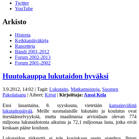
Twitter
YouTube
Arkisto
Historia
Keikkapäiväkirja
Raportteja
Bändi 2001-2012
Forum 2002-2013
Forum 2001-2002
Huutokauppa lukutaidon hyväksi
3.9.2012, 14:02
| Tagit:
Lukutaito
,
Matkamuistoja
,
Suomen
Pakolaisapu
| Aiheet:
Kirjat
|
Kirjoittaja:
Anssi Kela
Ensi lauantaina, 8. syyskuuta, vietetään
kansainvälistä
lukutaitopäivää
. Meille suomalaisille lukutaito ja koulutus ovat
itsestäänselvyyksiä, mutta maailmassa arvioidaan olevan 774
miljoona lukutaidotonta aikuista ja 72,1 miljoonaa lasta, jotka eivät
koskaan pääse kouluun.
Lukutaidon tärkeyttä ei tule kovinkaan usein ajateltua. Ilman