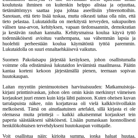
koulutusta ihminen on kuitenkin helppo alistaa ja orjuuttaa,
tietämättömyys saattaa jopa johtaa aseellisiin yhteenottoihin.
Sanotaan, että tieto lisää tuskaa, mutta oikeasti taitaa olla niin, että
tieto pelastaa. Lukutaidolla on merkitystä terveyden, sukupuolten
välisen tasa-arvon, kehityksen, vapaan tiedonsaannin, demokratian
ja kestävän rauhan kannalta. Kehitysmaissa koulua käyvä tyttö
todennäköisesti avioituu vanhempana, saa vähemmän lapsia ja
huolehtii perheestään koulua käymätöntä tyttöä paremmin.
Lukutaidolla on suuri ennaltaehkäisevä vaikutus.
Suomen Pakolaisapu järjestää keräyksen, johon osallistumalla
voimme olla edistämässä lukutaidon leviämistä maailmassa. Päätin
kantaa korteni kekoon järjestämällä pienen, teemaan sopivan
huutokaupan.
Laitan myyntiin pienimuotoisen harvinaisuuden: Matkamuistoja-
kirjani printtinivaskan, johon olen omin käsin merkinnyt viimeisen
korjaukset juuri ennen kuin kirja lähti painoon. Kuten oheisen kuvan
tarralapuista näkee, niin korjattavaa oli vielä kalkkiviivoillakin
melkoisesti. Tämä on ainutlaatuinen artefakti, sillä kirjasta ei ole
olemassa muita printtejä – kaikki aikaisemmat korjaukset tein
paperia säästääkseni sähköisesti. Lisään pumaskaan luonnollisesti
henkilökohtaisen tervehdykseni huutokaupan voittajalle.
Voit osallistua näin: kirjoita summa, jonka haluat huutaa,