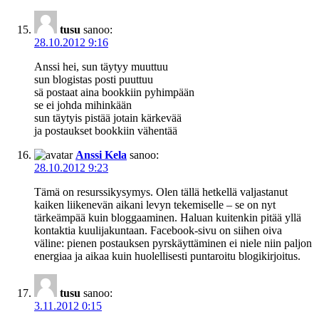
tusu
sanoo:
28.10.2012 9:16
Anssi hei, sun täytyy muuttuu
sun blogistas posti puuttuu
sä postaat aina bookkiin pyhimpään
se ei johda mihinkään
sun täytyis pistää jotain kärkevää
ja postaukset bookkiin vähentää
Anssi Kela
sanoo:
28.10.2012 9:23
Tämä on resurssikysymys. Olen tällä hetkellä valjastanut
kaiken liikenevän aikani levyn tekemiselle – se on nyt
tärkeämpää kuin bloggaaminen. Haluan kuitenkin pitää yllä
kontaktia kuulijakuntaan. Facebook-sivu on siihen oiva
väline: pienen postauksen pyrskäyttäminen ei niele niin paljon
energiaa ja aikaa kuin huolellisesti puntaroitu blogikirjoitus.
tusu
sanoo:
3.11.2012 0:15