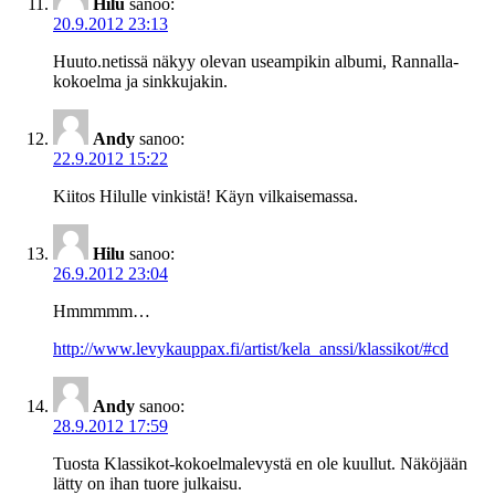
Hilu
sanoo:
20.9.2012 23:13
Huuto.netissä näkyy olevan useampikin albumi, Rannalla-
kokoelma ja sinkkujakin.
Andy
sanoo:
22.9.2012 15:22
Kiitos Hilulle vinkistä! Käyn vilkaisemassa.
Hilu
sanoo:
26.9.2012 23:04
Hmmmmm…
http://www.levykauppax.fi/artist/kela_anssi/klassikot/#cd
Andy
sanoo:
28.9.2012 17:59
Tuosta Klassikot-kokoelmalevystä en ole kuullut. Näköjään
lätty on ihan tuore julkaisu.