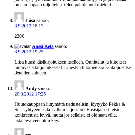
omaan napaan tuijottelua. Olen pahoittanut mieleni.
Liisa
sanoo:
8.9.2012 18:17
230€
Anssi Kela
sanoo:
8.9.2012 19:25
Liisa huusi käsikirjoituksen itselleen. Onnittelut ja kiitokset
tuntuvasta lahjoituksesta! Lähestyn huomenissa sähköpostitse
detaljien suhteen.
Andy
sanoo:
20.9.2012 17:25
Huutokauppaan liittymättä tiedustelisin, löytyykö Pekka &
Susi -yhtyeen esikoisalbumia jostain? Ensisijaisesti etsin
konkreettista levyä, mutta jos sellaista ei ole saatavilla,
ladattava versiokin käy.