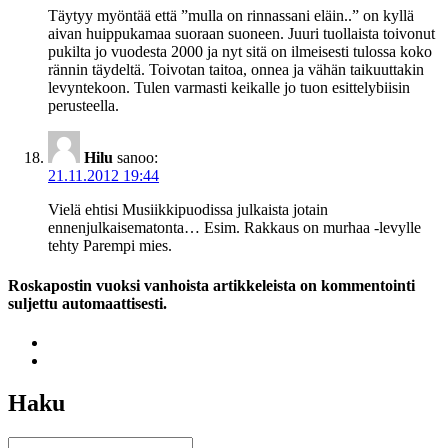
Täytyy myöntää että ”mulla on rinnassani eläin..” on kyllä
aivan huippukamaa suoraan suoneen. Juuri tuollaista toivonut
pukilta jo vuodesta 2000 ja nyt sitä on ilmeisesti tulossa koko
rännin täydeltä. Toivotan taitoa, onnea ja vähän taikuuttakin
levyntekoon. Tulen varmasti keikalle jo tuon esittelybiisin
perusteella.
Hilu
sanoo:
21.11.2012 19:44
Vielä ehtisi Musiikkipuodissa julkaista jotain
ennenjulkaisematonta… Esim. Rakkaus on murhaa -levylle
tehty Parempi mies.
Roskapostin vuoksi vanhoista artikkeleista on kommentointi
suljettu automaattisesti.
Haku