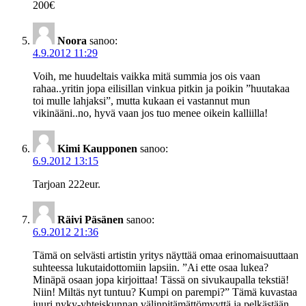
200€
Noora
sanoo:
4.9.2012 11:29
Voih, me huudeltais vaikka mitä summia jos ois vaan
rahaa..yritin jopa eilisillan vinkua pitkin ja poikin ”huutakaa
toi mulle lahjaksi”, mutta kukaan ei vastannut mun
vikinääni..no, hyvä vaan jos tuo menee oikein kalliilla!
Kimi Kaupponen
sanoo:
6.9.2012 13:15
Tarjoan 222eur.
Räivi Päsänen
sanoo:
6.9.2012 21:36
Tämä on selvästi artistin yritys näyttää omaa erinomaisuuttaan
suhteessa lukutaidottomiin lapsiin. ”Ai ette osaa lukea?
Minäpä osaan jopa kirjoittaa! Tässä on sivukaupalla tekstiä!
Niin! Miltäs nyt tuntuu? Kumpi on parempi?” Tämä kuvastaa
juuri nyky-yhteiskunnan välinpitämättömyyttä ja pelkästään