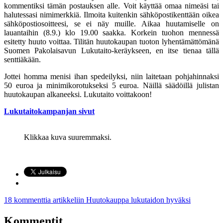
kommentiksi tämän postauksen alle. Voit käyttää omaa nimeäsi tai
halutessasi nimimerkkiä. Ilmoita kuitenkin sähköpostikenttään oikea
sähköpostiosoitteesi, se ei näy muille. Aikaa huutamiselle on
lauantaihin (8.9.) klo 19.00 saakka. Korkein tuohon mennessä
esitetty huuto voittaa. Tilitän huutokaupan tuoton lyhentämättömänä
Suomen Pakolaisavun Lukutaito-keräykseen, en itse tienaa tällä
senttiäkään.
Jottei homma menisi ihan spedeilyksi, niin laitetaan pohjahinnaksi
50 euroa ja minimikorotukseksi 5 euroa. Näillä säädöillä julistan
huutokaupan alkaneeksi. Lukutaito voittakoon!
Lukutaitokampanjan sivut
Klikkaa kuva suuremmaksi.
18 kommenttia
artikkeliin Huutokauppa lukutaidon hyväksi
Kommentit