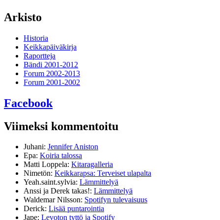
Arkisto
Historia
Keikkapäiväkirja
Raportteja
Bändi 2001-2012
Forum 2002-2013
Forum 2001-2002
Facebook
Viimeksi kommentoitu
Juhani
:
Jennifer Aniston
Epa
:
Koiria talossa
Matti Loppela
:
Kitaragalleria
Nimetön
:
Keikkarapsa: Terveiset ulapalta
Yeah.saint.sylvia
:
Lämmittelyä
Anssi ja Derek takas!
:
Lämmittelyä
Waldemar Nilsson
:
Spotifyn tulevaisuus
Derick
:
Lisää puntarointia
Jape
:
Levoton tyttö ja Spotify