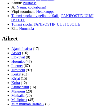
Kikidi
:
Puistossa
Jk
:
Naura, kookaburra!
Virpi suominen
:
Nettikauppa
Tommi sipola kivipellontie Salla
:
FANIPOSTIN UUSI
OSOITE
Tommi sipola
:
FANIPOSTIN UUSI OSOITE
Elle
:
Nummela
Aiheet
Ajankohtaista
(17)
Arviot
(16)
Elokuvat
(8)
Huomiot
(47)
Internet
(67)
Jumittelu
(97)
Keikat
(63)
Kirjat
(15)
Koira
(12)
Kulinarismi
(16)
Magnum
(20)
Matkailu
(20)
Mielipiteet
(45)
Mitä muistan isästäni?
(5)