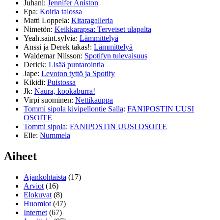
Juhani
:
Jennifer Aniston
Epa
:
Koiria talossa
Matti Loppela
:
Kitaragalleria
Nimetön
:
Keikkarapsa: Terveiset ulapalta
Yeah.saint.sylvia
:
Lämmittelyä
Anssi ja Derek takas!
:
Lämmittelyä
Waldemar Nilsson
:
Spotifyn tulevaisuus
Derick
:
Lisää puntarointia
Jape
:
Levoton tyttö ja Spotify
Kikidi
:
Puistossa
Jk
:
Naura, kookaburra!
Virpi suominen
:
Nettikauppa
Tommi sipola kivipellontie Salla
:
FANIPOSTIN UUSI
OSOITE
Tommi sipola
:
FANIPOSTIN UUSI OSOITE
Elle
:
Nummela
Aiheet
Ajankohtaista
(17)
Arviot
(16)
Elokuvat
(8)
Huomiot
(47)
Internet
(67)