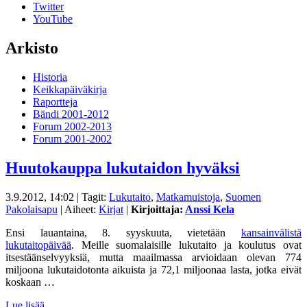
Twitter
YouTube
Arkisto
Historia
Keikkapäiväkirja
Raportteja
Bändi 2001-2012
Forum 2002-2013
Forum 2001-2002
Huutokauppa lukutaidon hyväksi
3.9.2012, 14:02
| Tagit:
Lukutaito
,
Matkamuistoja
,
Suomen
Pakolaisapu
| Aiheet:
Kirjat
|
Kirjoittaja:
Anssi Kela
Ensi lauantaina, 8. syyskuuta, vietetään
kansainvälistä
lukutaitopäivää
. Meille suomalaisille lukutaito ja koulutus ovat
itsestäänselvyyksiä, mutta maailmassa arvioidaan olevan 774
miljoona lukutaidotonta aikuista ja 72,1 miljoonaa lasta, jotka eivät
koskaan …
Lue lisää…