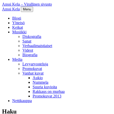
Anssi Kela – Virallinen sivusto
Anssi Kela
Menu
Blogi
Yhteisö
Keikat
Musiikki
Diskografia
Sanat
Verbaalimaistiaiset
Videot
Biografia
Media
Levyarvosteluja
Promokuvat
Vanhat kuvat
Aukio
Nummela
Suuria kuvioita
Rakkaus on murhaa
Promokuvat 2013
Nettikauppa
Haku