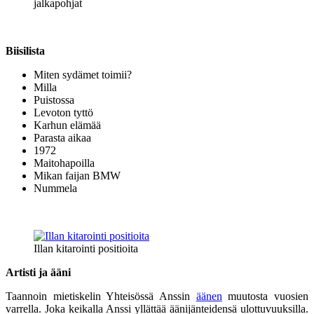
jalkapohjat
Biisilista
Miten sydämet toimii?
Milla
Puistossa
Levoton tyttö
Karhun elämää
Parasta aikaa
1972
Maitohapoilla
Mikan faijan BMW
Nummela
Illan kitarointi positioita
Artisti ja ääni
Taannoin mietiskelin Yhteisössä Anssin
äänen
muutosta vuosien
varrella. Joka keikalla Anssi yllättää äänijänteidensä ulottuvuuksilla.