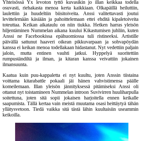
Yhteisössä Yx levoton tyttö kuvasikin jo illan keikkaa todella
osuvasti, riehakasta menoa kerta kaikkiaan. Olkapäillä heiluttiin,
laulettiin ja huudeltiin biisitoiveita. Anssi valitettavasti joutui
levittelemään käsiään ja pahoittelemaan ettei ehditä kipaletoiveita
toteuttaa. Keikan aikataulu on niin tiukka. Hetken harras yleisön
hiljentäminen Nummelan aikana kuului Kikastumisen juhliin, kuten
Anssi ne Facebookissa epähuomiossa tuli ristineeksi. Artistille
päivällä sattunut haaveri oikean pikkuvarpaan ja sohvapöydän
kanssa ei keikan menoa todellakaan hidastanut. Nyt vedettiin paljain
jaloin, mutta entinen vauhti jatkui. Hyppelyä suoritettiin
rumpuständiltä ja ilman, ja kitaran kanssa veivattiin jokainen
ilmansuunta.
Kaatua kuin puu-kappaletta ei nyt kuultu, joten Anssin tiistaina
voittama kitarabattle pokaali jäi hänen vahvistimensa päälle
komeilemaan. Illan yleisön jännityksessä pitämiseksi Anssi oli
ottanut nyt toistamineen Nummelan introon Suvivirren huuliharpulla
soitettuna, joten sitä sopii jokaisen harjoitella ennen keikalle
saapumista. Tällä kertaa vain meistä muutama osasi heittäytyä tähän
yllätysvetoon. Tiedä vaikka sitä tästä lähin kuultaisiin useammin
keikoilla.