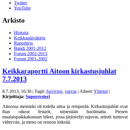
Twitter
YouTube
Arkisto
Historia
Keikkapäiväkirja
Raportteja
Bändi 2001-2012
Forum 2002-2013
Forum 2001-2002
Keikkaraportti Aitoon kirkastusjuhlat
7.7.2013
8.7.2013, 16:30
| Tagit:
Suvivirsi
,
varvas
| Aiheet:
Yhteisö
|
Kirjoittaja:
Supersysteri
Aitoossa meininki oli todella aitoa ja rempseää. Kirkastusjuhlat ovat
ihan oikeat festarit, nimestään huolimatta. Pienen
maalaispaikkakunnan bileet, jossa järjestelyt sujuvat, artistit tuntuvat
viihtyvän, ja meno on rennon letkeää.