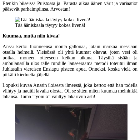
Etenkin biiseissä Puistossa ja Parasta aikaa äänen värit ja variaatiot
pääsevät parhaimpiinsa. Arvostan!
Tää ääniskaala täytyy kokea livenä!
Kuumaa, mutta niin kivaa!
Anssi kertoi hionneensa monta gallonaa, jotain märkää messiaan
otsalla helmeili. Yleisössä oli yhtä kuumat oltavat, joten vesi oli
poikaa moneen otteeseen keikan aikana. Täysillä sisään ja
ambulanssilla ulos tälle rundille lanseeraama metodi toteutui ilman
Juhlasalin viereisen Ensiapu pisteen apua. Onneksi, koska vielä on
pitkälti kiertuetta jäljellä.
Lopuksi kuvaa Anssin iloisesta ilmeestä, joka kertoo että hän todella
viihtyy ja nauttii lavalla olosta. Oli se sitten miten kuumaa meininkiä
tahansa. Tämä ”työnilo” välittyy takariviin asti!