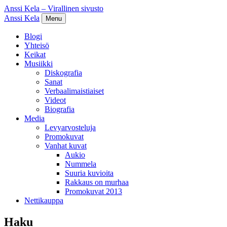
Anssi Kela – Virallinen sivusto
Anssi Kela
Menu
Blogi
Yhteisö
Keikat
Musiikki
Diskografia
Sanat
Verbaalimaistiaiset
Videot
Biografia
Media
Levyarvosteluja
Promokuvat
Vanhat kuvat
Aukio
Nummela
Suuria kuvioita
Rakkaus on murhaa
Promokuvat 2013
Nettikauppa
Haku