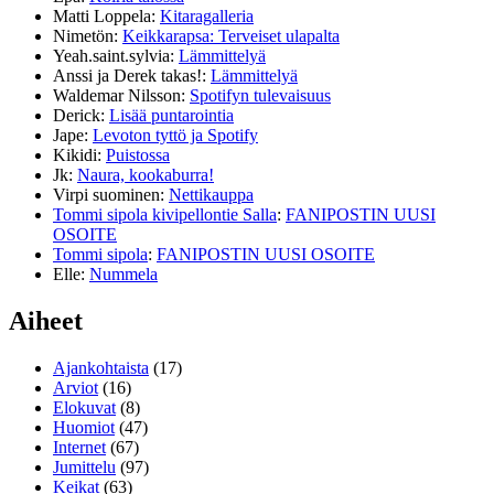
Matti Loppela
:
Kitaragalleria
Nimetön
:
Keikkarapsa: Terveiset ulapalta
Yeah.saint.sylvia
:
Lämmittelyä
Anssi ja Derek takas!
:
Lämmittelyä
Waldemar Nilsson
:
Spotifyn tulevaisuus
Derick
:
Lisää puntarointia
Jape
:
Levoton tyttö ja Spotify
Kikidi
:
Puistossa
Jk
:
Naura, kookaburra!
Virpi suominen
:
Nettikauppa
Tommi sipola kivipellontie Salla
:
FANIPOSTIN UUSI
OSOITE
Tommi sipola
:
FANIPOSTIN UUSI OSOITE
Elle
:
Nummela
Aiheet
Ajankohtaista
(17)
Arviot
(16)
Elokuvat
(8)
Huomiot
(47)
Internet
(67)
Jumittelu
(97)
Keikat
(63)