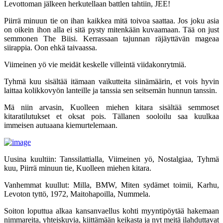
Levottoman jälkeen herkutellaan battlen tahtiin, JEE!
Piirrä minuun tie on ihan kaikkea mitä toivoa saattaa. Jos joku asia
on oikein ihon alla ei sitä pysty mitenkään kuvaamaan. Tää on just
semmonen The Biisi. Kerrassaan tajunnan räjäyttävän mageaa
siirappia. Oon ehkä taivaassa.
Viimeinen yö vie meidät keskelle villeintä viidakonrytmiä.
Tyhmä kuu sisältää itämaan vaikutteita siinämäärin, et vois hyvin
laittaa kolikkovyön lanteille ja tanssia sen seitsemän hunnun tanssin.
Mä niin arvasin, Kuolleen miehen kitara sisältää semmoset
kitaratilutukset et oksat pois. Tällanen sooloilu saa kuulkaa
immeisen autuaana kiemurtelemaan.
Uusina kuultiin: Tanssilattialla, Viimeinen yö, Nostalgiaa, Tyhmä
kuu, Piirrä minuun tie, Kuolleen miehen kitara.
Vanhemmat kuullut: Milla, BMW, Miten sydämet toimii, Karhu,
Levoton tyttö, 1972, Maitohapoilla, Nummela.
Soiton loputtua alkaa kansanvaellus kohti myyntipöytää hakemaan
nimmareita, yhteiskuvia, kiittämään keikasta ja nyt meitä ilahduttavat