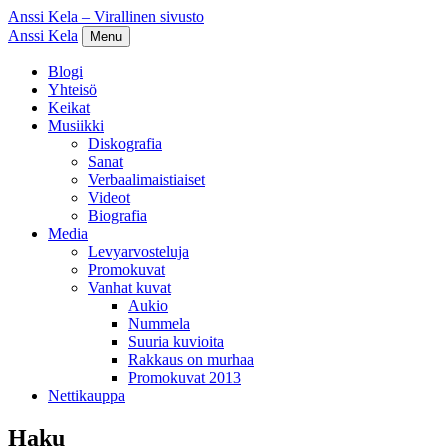
Anssi Kela – Virallinen sivusto
Anssi Kela
Menu
Blogi
Yhteisö
Keikat
Musiikki
Diskografia
Sanat
Verbaalimaistiaiset
Videot
Biografia
Media
Levyarvosteluja
Promokuvat
Vanhat kuvat
Aukio
Nummela
Suuria kuvioita
Rakkaus on murhaa
Promokuvat 2013
Nettikauppa
Haku