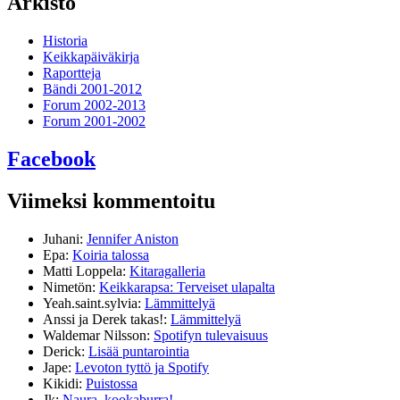
Arkisto
Historia
Keikkapäiväkirja
Raportteja
Bändi 2001-2012
Forum 2002-2013
Forum 2001-2002
Facebook
Viimeksi kommentoitu
Juhani
:
Jennifer Aniston
Epa
:
Koiria talossa
Matti Loppela
:
Kitaragalleria
Nimetön
:
Keikkarapsa: Terveiset ulapalta
Yeah.saint.sylvia
:
Lämmittelyä
Anssi ja Derek takas!
:
Lämmittelyä
Waldemar Nilsson
:
Spotifyn tulevaisuus
Derick
:
Lisää puntarointia
Jape
:
Levoton tyttö ja Spotify
Kikidi
:
Puistossa
Jk
:
Naura, kookaburra!