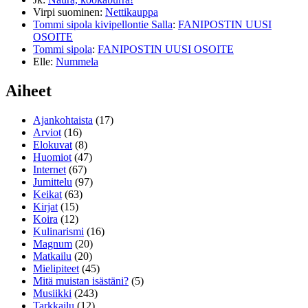
Virpi suominen
:
Nettikauppa
Tommi sipola kivipellontie Salla
:
FANIPOSTIN UUSI
OSOITE
Tommi sipola
:
FANIPOSTIN UUSI OSOITE
Elle
:
Nummela
Aiheet
Ajankohtaista
(17)
Arviot
(16)
Elokuvat
(8)
Huomiot
(47)
Internet
(67)
Jumittelu
(97)
Keikat
(63)
Kirjat
(15)
Koira
(12)
Kulinarismi
(16)
Magnum
(20)
Matkailu
(20)
Mielipiteet
(45)
Mitä muistan isästäni?
(5)
Musiikki
(243)
Tarkkailu
(12)