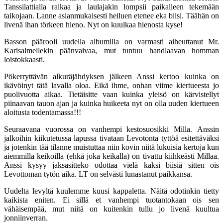
Tanssilattialla raikaa ja laulajakin lompsii paikalleen tekemään
taikojaan. Lanne asianmukaisesti heiluen etenee eka biisi. Täähän on
livenä ihan törkeen hieno. Nyt on kuulkaa hienosta kyse!
Basson päärooli uudella albumilla on varmasti aiheuttanut Mr.
Karisalmellekin päänvaivaa, mut tuntuu handlaavan homman
loistokkaasti.
Pökerryttävän alkuräjähdyksen jälkeen Anssi kertoo kuinka on
ikävöinyt tätä lavalla oloa. Eikä ihme, onhan viime kiertueesta jo
puolivuotta aikaa. Tietäisitte vaan kuinka yleisö on kärvistellyt
piinaavan tauon ajan ja kuinka huikeeta nyt on olla uuden kiertueen
aloitusta todentamassa!!!
Seuraavana vuorossa on vanhempi kestosuosikki Milla. Anssin
jalkoihin kiikutetussa lapussa tivataan Levotonta tyttöä esitettäväksi
ja jotenkin tää tilanne muistuttaa niin kovin niitä lukuisia kertoja kun
aiemmilla keikoilla (ehkä joka keikalla) on tivattu kiihkeästi Millaa.
Anssi kysyy jaksasitteko odottaa vielä kaksi biisiä sitten ois
Levottoman tytön aika. LT on selvästi lunastanut paikkansa.
Uudelta levyltä kuulemme kuusi kappaletta. Näitä odotinkin tietty
kaikista eniten. Ei sillä et vanhempi tuotantokaan ois sen
vähäisempää, mut niitä on kuitenkin tullu jo livenä kuultua
jonniinverran.