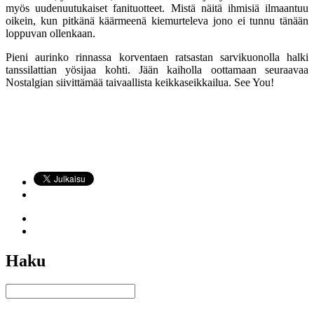
myös uudenuutukaiset fanituotteet. Mistä näitä ihmisiä ilmaantuu
oikein, kun pitkänä käärmeenä kiemurteleva jono ei tunnu tänään
loppuvan ollenkaan.
Pieni aurinko rinnassa korventaen ratsastan sarvikuonolla halki
tanssilattian yösijaa kohti. Jään kaiholla oottamaan seuraavaa
Nostalgian siivittämää taivaallista keikkaseikkailua. See You!
Haku