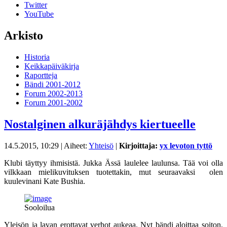
Twitter
YouTube
Arkisto
Historia
Keikkapäiväkirja
Raportteja
Bändi 2001-2012
Forum 2002-2013
Forum 2001-2002
Nostalginen alkuräjähdys kiertueelle
14.5.2015, 10:29
| Aiheet:
Yhteisö
|
Kirjoittaja:
yx levoton tyttö
Klubi täyttyy ihmisistä. Jukka Ässä laulelee laulunsa. Tää voi olla
vilkkaan mielikuvituksen tuotettakin, mut seuraavaksi olen
kuulevinani Kate Bushia.
Sooloilua
Yleisön ja lavan erottavat verhot aukeaa. Nyt bändi aloittaa soiton.