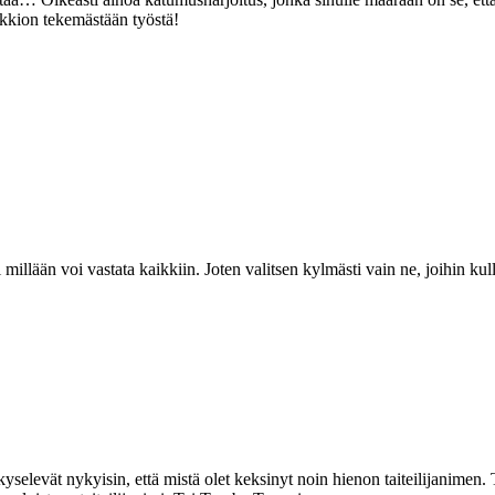
lkkion tekemästään työstä!
millään voi vastata kaikkiin. Joten valitsen kylmästi vain ne, joihin kull
selevät nykyisin, että mistä olet keksinyt noin hienon taiteilijanimen.