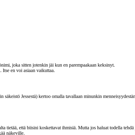
yönimi, joka sitten jotenkin jäi kun en parempaakaan keksinyt.
 Itse en voi asiaan vaikuttaa.
n säkeistö Jessestä) kertoo omalla tavallaan minunkin menneisyydestäni.
lta tietää, että biisini koskettavat ihmisiä. Mutta jos haluat todella tehd
ää näkeville.