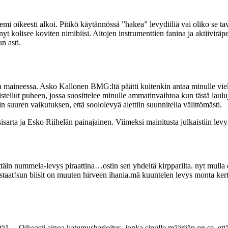
emi oikeesti alkoi. Pitikö käytännössä ”hakea” levydiiliä vai oliko se 
- nyt kolisee koviten nimibiisi. Aitojen instrumenttien fanina ja aktii
n asti.
a maineessa. Asko Kallonen BMG:ltä päätti kuitenkin antaa minulle vi
mistellut puheen, jossa suosittelee minulle ammatinvaihtoa kun tästä laul
iin suuren vaikutuksen, että soololevyä alettiin suunnitella välittömästi.
isarta ja Esko Riihelän painajainen. Viimeksi mainitusta julkaistiin levy
äin nummela-levys piraattina…ostin sen yhdeltä kirpparilta. nyt mulla o
 vastaat!sun biisit on muuten hirveen ihania.mä kuuntelen levys monta ker
 Oikeasti ainoa katumusharjoitus, jonka sinulle määrään on se, että osta