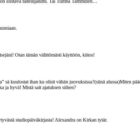
y on loistava taiteilijanimi. Tai Tumba Tamminen…
kunniaan.
ejäni! Otan tämän välittömästi käyttöön, kiitos!
essa” sä kuulostat ihan ku olisit vähän juovuksissa?(siinä alussa)Miten 
a ja hyvä! Mistä sait ajatuksen siihen?
ytyvästä studiopäiväkirjasta! Alexandra on Kirkan tytär.