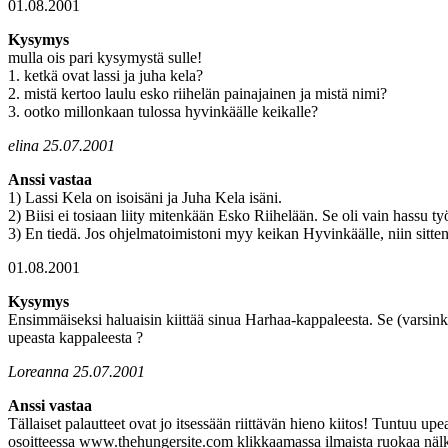
01.08.2001
Kysymys
mulla ois pari kysymystä sulle!
1. ketkä ovat lassi ja juha kela?
2. mistä kertoo laulu esko riihelän painajainen ja mistä nimi?
3. ootko millonkaan tulossa hyvinkäälle keikalle?
elina 25.07.2001
Anssi vastaa
1) Lassi Kela on isoisäni ja Juha Kela isäni.
2) Biisi ei tosiaan liity mitenkään Esko Riihelään. Se oli vain hassu t
3) En tiedä. Jos ohjelmatoimistoni myy keikan Hyvinkäälle, niin sitten.
01.08.2001
Kysymys
Ensimmäiseksi haluaisin kiittää sinua Harhaa-kappaleesta. Se (varsinki
upeasta kappaleesta ?
Loreanna 25.07.2001
Anssi vastaa
Tällaiset palautteet ovat jo itsessään riittävän hieno kiitos! Tuntuu upea
osoitteessa www.thehungersite.com klikkaamassa ilmaista ruokaa nälk