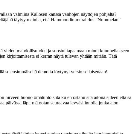
tavallaan valmiina Kallosen kanssa vanhojen näyttöjen pohjalta?
viräpeltäjänä täytyy mainita, että Hammondin murahdus ”Nummelan”
elä yhden mahdollisuuden ja suostui tapaamaan minut kuunnellakseen
ujen kirjoittamisesta ei kerran näytä tulevan yhtään mitään. Tätä
llä se ensimmäiseltä demolta löytynyt versio sellaisenaan!
n hirveen huono omatunto siitä ku en ostanu sitä aitona silleen että sä
taa päivässä läpi. mä ootan seuraavaa levyäsi innolla jonka aion
t tästä lähtien levysi aitoina versioina oikeilta levykauppiailta.