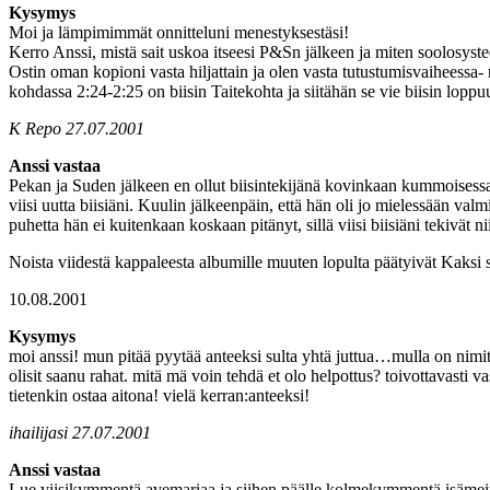
Kysymys
Moi ja lämpimimmät onnitteluni menestyksestäsi!
Kerro Anssi, mistä sait uskoa itseesi P&Sn jälkeen ja miten soolosyste
Ostin oman kopioni vasta hiljattain ja olen vasta tutustumisvaiheessa
kohdassa 2:24-2:25 on biisin Taitekohta ja siitähän se vie biisin loppuu
K Repo 27.07.2001
Anssi vastaa
Pekan ja Suden jälkeen en ollut biisintekijänä kovinkaan kummoisess
viisi uutta biisiäni. Kuulin jälkeenpäin, että hän oli jo mielessään val
puhetta hän ei kuitenkaan koskaan pitänyt, sillä viisi biisiäni tekivät n
Noista viidestä kappaleesta albumille muuten lopulta päätyivät Kaksi s
10.08.2001
Kysymys
moi anssi! mun pitää pyytää anteeksi sulta yhtä juttua…mulla on nimitt
olisit saanu rahat. mitä mä voin tehdä et olo helpottus? toivottavasti
tietenkin ostaa aitona! vielä kerran:anteeksi!
ihailijasi 27.07.2001
Anssi vastaa
Lue viisikymmentä avemariaa ja siihen päälle kolmekymmentä isämeitää…