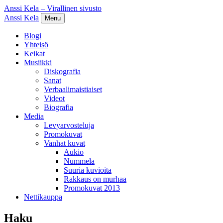
Anssi Kela – Virallinen sivusto
Anssi Kela
Menu
Blogi
Yhteisö
Keikat
Musiikki
Diskografia
Sanat
Verbaalimaistiaiset
Videot
Biografia
Media
Levyarvosteluja
Promokuvat
Vanhat kuvat
Aukio
Nummela
Suuria kuvioita
Rakkaus on murhaa
Promokuvat 2013
Nettikauppa
Haku