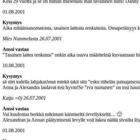
Kela 29 vuotta ja se on minun mielestäni ihan tavallinen nimi! Dann
01.08.2001
Kysymys
Aika mitäänsanomatonta, tasaisen latteata renkutusta. Omaperäisyys 
Mies Nummelasta 26.07.2001
Anssi vastaa
”Tasaisen lattea renkutus” onkin aika osuva määritelmä kuvaamaan biis
10.08.2001
Kysymys
sä olet todella lahjakas!mut minkä takii siin ”esko riihelän painajais
Anna ja Alexandra laulavat tosi hyvin!Se ”rva ruusunen” on tosi hausk
Katja =0) 26.07.2001
Anssi vastaa
Vai kuulostaa herkkä tulkintani känniseltä örvellykseltä… 🙂
Alexandran ja Annan päätymisestä levylle voit lukea näiltä sivuilta lö
01.08.2001