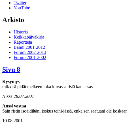
Twitter
YouTube
Arkisto
Historia
Keikkapäiväkirja
Raportteja
Bändi 2001-2012
Forum 2002-2013
Forum 2001-2002
Sivu 8
Kysymys
mikx sä pidät melkeen joka kuvassa ristä kaulassas
Nikke 28.07.2001
Anssi vastaa
Sain ristin isoäidiltäni joskus teini-iässä, enkä sen saatuani ole koskaan
10.08.2001