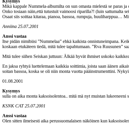
Kysymys
Mikä kappale Nummela-albumilta on sun omasta mielestä se paras ja on
Onko tosiaan näin,että tutustuit vaimoosi riparilla?! (luin sattumalta sei
Osaat siis soittaa kitaraa, pianoa, bassoa, rumpuja, huuliharppua… Mitä
Anniina 25.07.2001
Anssi vastaa
Itse pidän nimibiisi ”Nummelaa” ehkä kaikista onnistuneimpana. Keiko
koskaan etukäteen tiedä, mitä tulee tapahtumaan. ”Rva Ruusunen” saat
Mitä tulee siihen Seiskan juttuun: Älkää hyvät ihmiset uskoko kaikkea
En jaksa ryhtyä luettelemaan kaikkia soittimia, joista saan äänen aikai
soitan bassoa, koska se oli niin monta vuotta pääinstrumenttini. Nykyis
01.08.2001
Kysymys
sulla on aika monta kaksoisolentoa.. mitä mä nyt muistan lukeeneeni s
KSNK CAT 25.07.2001
Anssi vastaa
Olen sitten ilmeisesti aika perussuomalaisen näköinen kun kaksoisolen