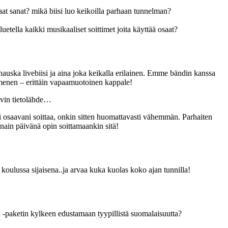
at sanat? mikä biisi luo keikoilla parhaan tunnelman?
etella kaikki musikaaliset soittimet joita käyttää osaat?
uska livebiisi ja aina joka keikalla erilainen. Emme bändin kanssa
mmenen – erittäin vapaamuotoinen kappale!
tavin tietolähde…
asti osaavani soittaa, onkin sitten huomattavasti vähemmän. Parhaiten
onain päivänä opin soittamaankin sitä!
oulussa sijaisena..ja arvaa kuka kuolas koko ajan tunnilla!
a -paketin kylkeen edustamaan tyypillistä suomalaisuutta?