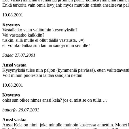
Enkä tarkoita vain omia levyjäni; myös muutkin artistit ansaitsevat pa
10.08.2001
Kysymys
Vastailetko vaan valittuihin kysymyksiin?
Vai vastaatko kaikkiin?
tuskin, sillä mulle ei ollut täällä vastausta…=)
eli voinko laittaa sun laulun sanoja mun sivuille?
Sadea 27.07.2001
Anssi vastaa
Kysymyksiä tulee niin paljon (kymmeniä päivässä), etten valitettavasti 
Voit minun puolestani laittaa sanojani nettiin.
10.08.2001
Kysymys
onks sun oikee nimes anssi kela? jos ei mist se on tullu….
butterfly 26.07.2001
Anssi vastaa
Anssi Kela on nimi, joka minulle muinoin kasteessa annettiin. Monet ky