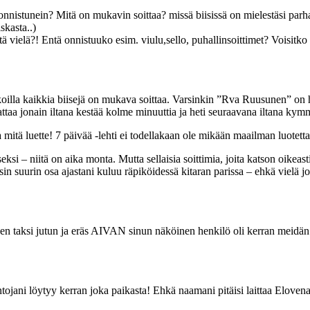
nistunein? Mitä on mukavin soittaa? missä biisissä on mielestäsi parha
skasta..)
 vielä?! Entä onnistuuko esim. viulu,sello, puhallinsoittimet? Voisitko lu
illa kaikkia biisejä on mukava soittaa. Varsinkin ”Rva Ruusunen” on ha
taa jonain iltana kestää kolme minuuttia ja heti seuraavana iltana ky
 mitä luette! 7 päivää -lehti ei todellakaan ole mikään maailman luotet
seksi – niitä on aika monta. Mutta sellaisia soittimia, joita katson oike
in suurin osa ajastani kuluu räpiköidessä kitaran parissa – ehkä vielä j
en taksi jutun ja eräs AIVAN sinun näköinen henkilö oli kerran meidän k
tojani löytyy kerran joka paikasta! Ehkä naamani pitäisi laittaa Eloven