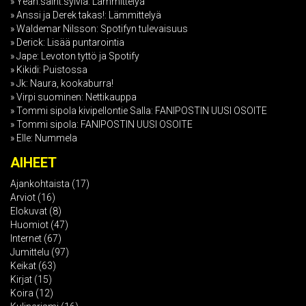
Yeah.saint.sylvia
:
Lämmittelyä
Anssi ja Derek takas!
:
Lämmittelyä
Waldemar Nilsson
:
Spotifyn tulevaisuus
Derick
:
Lisää puntarointia
Jape
:
Levoton tyttö ja Spotify
Kikidi
:
Puistossa
Jk
:
Naura, kookaburra!
Virpi suominen
:
Nettikauppa
Tommi sipola kivipellontie Salla
:
FANIPOSTIN UUSI OSOITE
Tommi sipola
:
FANIPOSTIN UUSI OSOITE
Elle
:
Nummela
AIHEET
Ajankohtaista
(17)
Arviot
(16)
Elokuvat
(8)
Huomiot
(47)
Internet
(67)
Jumittelu
(97)
Keikat
(63)
Kirjat
(15)
Koira
(12)