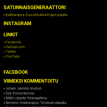
SATUNNAIS­GENERAATTORI
Keikkarapsa: Kuurankukkia Krapin pajalla
INSTAGRAM
LINKIT
Facebook
Harhaa.com
Twitter
YouTube
FACEBOOK
VIIMEKSI KOMMENTOITU
Juhani
:
Jennifer Aniston
Epa
:
Koiria talossa
Matti Loppela
:
Kitaragalleria
Nimetön
:
Keikkarapsa: Terveiset ulapalta