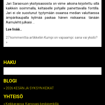
Jari Sarasvuon yksityisasioista on viime aikoina kirjoitettu sillä
kaikkein isoimmalla, keltaiselle pohjalle painettavalla fontilla.
Jari ei ole suostunut tyytymään osaansa median valuttaessa
ämpärikaupalla kylmää paskaa hänen niskaansa: tänään
Aamulehti julkaisi …
Lue lisää…
27 kommenttia
artikkeliin Kumpi on vapaampi: sana vai yksilö?
HAKU
BLOGI
2026 KESÄN JA SYKSYN KEIKAT
YHTEISÖ
Keikkarapsa: Kanssasi keskipenkillä