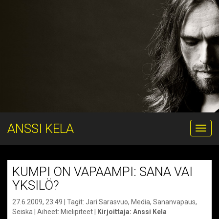
ANSSI KELA
Menu
KUMPI ON VAPAAMPI: SANA VAI
YKSILÖ?
27.6.2009, 23:49
| Tagit:
Jari Sarasvuo
,
Media
,
Sananvapaus
,
Seiska
| Aiheet:
Mielipiteet
|
Kirjoittaja:
Anssi Kela