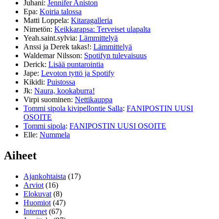
Juhani
:
Jennifer Aniston
Epa
:
Koiria talossa
Matti Loppela
:
Kitaragalleria
Nimetön
:
Keikkarapsa: Terveiset ulapalta
Yeah.saint.sylvia
:
Lämmittelyä
Anssi ja Derek takas!
:
Lämmittelyä
Waldemar Nilsson
:
Spotifyn tulevaisuus
Derick
:
Lisää puntarointia
Jape
:
Levoton tyttö ja Spotify
Kikidi
:
Puistossa
Jk
:
Naura, kookaburra!
Virpi suominen
:
Nettikauppa
Tommi sipola kivipellontie Salla
:
FANIPOSTIN UUSI
OSOITE
Tommi sipola
:
FANIPOSTIN UUSI OSOITE
Elle
:
Nummela
Aiheet
Ajankohtaista
(17)
Arviot
(16)
Elokuvat
(8)
Huomiot
(47)
Internet
(67)