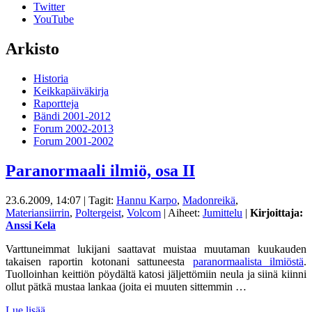
Twitter
YouTube
Arkisto
Historia
Keikkapäiväkirja
Raportteja
Bändi 2001-2012
Forum 2002-2013
Forum 2001-2002
Paranormaali ilmiö, osa II
23.6.2009, 14:07
| Tagit:
Hannu Karpo
,
Madonreikä
,
Materiansiirrin
,
Poltergeist
,
Volcom
| Aiheet:
Jumittelu
|
Kirjoittaja:
Anssi Kela
Varttuneimmat lukijani saattavat muistaa muutaman kuukauden
takaisen raportin kotonani sattuneesta
paranormaalista ilmiöstä
.
Tuolloinhan keittiön pöydältä katosi jäljettömiin neula ja siinä kiinni
ollut pätkä mustaa lankaa (joita ei muuten sittemmin …
Lue lisää…