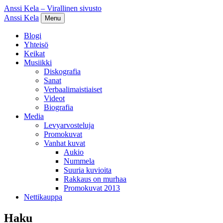
Anssi Kela – Virallinen sivusto
Anssi Kela
Menu
Blogi
Yhteisö
Keikat
Musiikki
Diskografia
Sanat
Verbaalimaistiaiset
Videot
Biografia
Media
Levyarvosteluja
Promokuvat
Vanhat kuvat
Aukio
Nummela
Suuria kuvioita
Rakkaus on murhaa
Promokuvat 2013
Nettikauppa
Haku