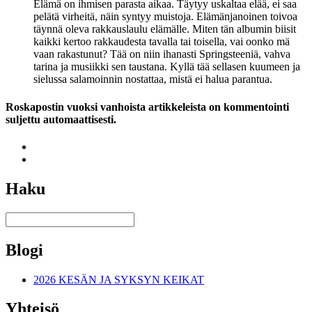
Elämä on ihmisen parasta aikaa. Täytyy uskaltaa elää, ei saa
pelätä virheitä, näin syntyy muistoja. Elämänjanoinen toivoa
täynnä oleva rakkauslaulu elämälle. Miten tän albumin biisit
kaikki kertoo rakkaudesta tavalla tai toisella, vai oonko mä
vaan rakastunut? Tää on niin ihanasti Springsteeniä, vahva
tarina ja musiikki sen taustana. Kyllä tää sellasen kuumeen ja
sielussa salamoinnin nostattaa, mistä ei halua parantua.
Roskapostin vuoksi vanhoista artikkeleista on kommentointi
suljettu automaattisesti.
Haku
Blogi
2026 KESÄN JA SYKSYN KEIKAT
Yhteisö