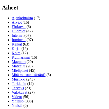
Aiheet
Ajankohtaista
(17)
Arviot
(16)
Elokuvat
(8)
Huomiot
(47)
Internet
(67)
Jumittelu
(97)
Keikat
(63)
Kirjat
(15)
Koira
(12)
Kulinarismi
(16)
Magnum
(20)
Matkailu
(20)
Mielipiteet
(45)
Mitä muistan isästäni?
(5)
Musiikki
(243)
Tarkkailu
(12)
Terveys
(23)
Valokuvat
(27)
Videot
(56)
Yhteisö
(338)
Yleistä
(6)