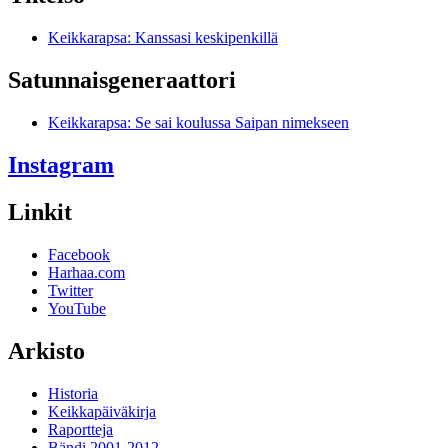
Keikkarapsa: Kanssasi keskipenkillä
Satunnais­generaattori
Keikkarapsa: Se sai koulussa Saipan nimekseen
Instagram
Linkit
Facebook
Harhaa.com
Twitter
YouTube
Arkisto
Historia
Keikkapäiväkirja
Raportteja
Bändi 2001-2012