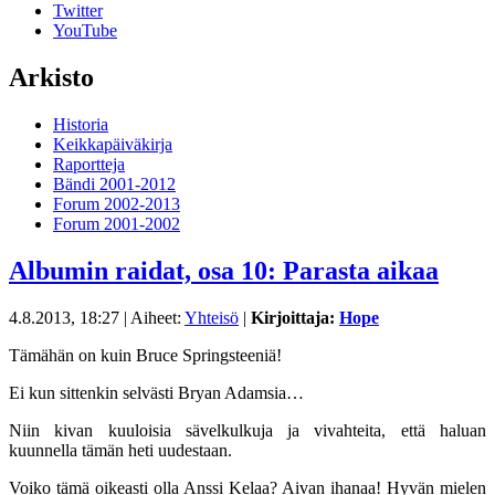
Twitter
YouTube
Arkisto
Historia
Keikkapäiväkirja
Raportteja
Bändi 2001-2012
Forum 2002-2013
Forum 2001-2002
Albumin raidat, osa 10: Parasta aikaa
4.8.2013, 18:27
| Aiheet:
Yhteisö
|
Kirjoittaja:
Hope
Tämähän on kuin Bruce Springsteeniä!
Ei kun sittenkin selvästi Bryan Adamsia…
Niin kivan kuuloisia sävelkulkuja ja vivahteita, että haluan
kuunnella tämän heti uudestaan.
Voiko tämä oikeasti olla Anssi Kelaa? Aivan ihanaa! Hyvän mielen