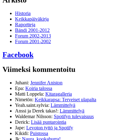
Historia
Keikkapäiväkirja
Raportteja
Bändi 2001-2012
Forum 2002-2013
Forum 2001-2002
Facebook
Viimeksi kommentoitu
Juhani
:
Jennifer Aniston
Epa
:
Koiria talossa
Matti Loppela
:
Kitaragalleria
Nimetön
:
Keikkarapsa: Terveiset ulapalta
Yeah.saint.sylvia
:
Lämmittelyä
Anssi ja Derek takas!
:
Lämmittelyä
Waldemar Nilsson
:
Spotifyn tulevaisuus
Derick
:
Lisää puntarointia
Jape
:
Levoton tyttö ja Spotify
Kikidi
:
Puistossa
Jk
:
Naura, kookaburra!