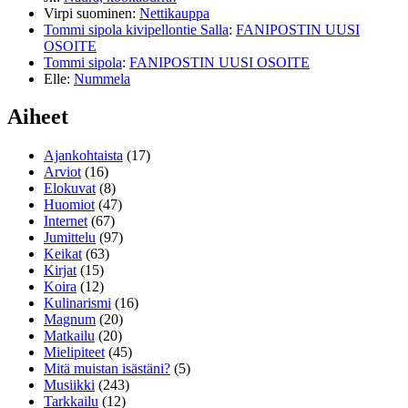
Virpi suominen
:
Nettikauppa
Tommi sipola kivipellontie Salla
:
FANIPOSTIN UUSI
OSOITE
Tommi sipola
:
FANIPOSTIN UUSI OSOITE
Elle
:
Nummela
Aiheet
Ajankohtaista
(17)
Arviot
(16)
Elokuvat
(8)
Huomiot
(47)
Internet
(67)
Jumittelu
(97)
Keikat
(63)
Kirjat
(15)
Koira
(12)
Kulinarismi
(16)
Magnum
(20)
Matkailu
(20)
Mielipiteet
(45)
Mitä muistan isästäni?
(5)
Musiikki
(243)
Tarkkailu
(12)