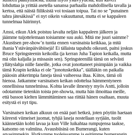
lohduttaa ja yrittää asetella sanansa parhaalla mahdollisella tavalla ja
kertoa, että näistä fiiliksistä voi tosiaan toipua. Tai no se ”punainen
tahra jätesäkissä” ei nyt oikein vakuuttanut, mutta ei se kappaleen
tunnelmaa häirinnyt.
Anssi, eikun Alek poistuu lavalta neljän kappaleen jälkeen ja
jäämme tuijottelemaan toisiamme suu auki. Mitä me juuri saimme?
Akustisen pre-show’n tuntia ennen varsinaista keikkaa, ja mitä
ihania Ystävänpäiväbiisejä! Ei tällaista tapahdu oikeasti, paitsi joskus
Bruce Springsteenin keikoilla (ja kerran Juha Tapion keikalla, mutta
mä olin kaljalla ja missasin sen). Springsteenillä tämä on selvästi
yllätyslahja niille faneille, jotka ovat jonottaneet pisimpään ja vaikka
tämä Krapin keikka ei ole ”jonotuskeikka”, täälläkin on paikalla
pääosin ahkerimpia faneja tässä vaiheessa iltaa. Kiitos, tämä oli
hienoa. Jatkamme varsinaisen keikan odottelua hämmentyneen
onnellisissa tunnelmissa. Kohta lavalle ilmestyy myös Antti, jolloin
odotamme tietenkin toista pre-showta, mutta hän ilmoittaa meille,
että basson kielten lämmittäminen saa riittää hänen osaltaan, muuta
esitystä ei nyt tipu.
Varsinaisen keikan alkuun on enää pari hetkeä, joten pöytiin haetaan
kiireesti viimeiset juomat, tyhjiä laseja nostellaan syrjään, tuolit
käännetään kohti lavaa ja kun Ville luikahtaa rumpujensa taakse,
katsomo on valmiina. Avausbiisinä on Bumerangi, kuten
arvasimmekin. Hytkymme tuoleissamme ja esitämme bumerangin