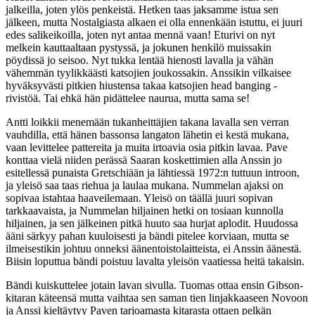
jalkeilla, joten ylös penkeistä. Hetken taas jaksamme istua sen
jälkeen, mutta Nostalgiasta alkaen ei olla ennenkään istuttu, ei juuri
edes salikeikoilla, joten nyt antaa mennä vaan! Eturivi on nyt
melkein kauttaaltaan pystyssä, ja jokunen henkilö muissakin
pöydissä jo seisoo. Nyt tukka lentää hienosti lavalla ja vähän
vähemmän tyylikkäästi katsojien joukossakin. Anssikin vilkaisee
hyväksyvästi pitkien hiustensa takaa katsojien head banging -
rivistöä. Tai ehkä hän pidättelee naurua, mutta sama se!
Antti loikkii menemään tukanheittäjien takana lavalla sen verran
vauhdilla, että hänen bassonsa langaton lähetin ei kestä mukana,
vaan levittelee pattereita ja muita irtoavia osia pitkin lavaa. Pave
konttaa vielä niiden perässä Saaran koskettimien alla Anssin jo
esitellessä punaista Gretschiään ja lähtiessä 1972:n tuttuun introon,
ja yleisö saa taas riehua ja laulaa mukana. Nummelan ajaksi on
sopivaa istahtaa haaveilemaan. Yleisö on täällä juuri sopivan
tarkkaavaista, ja Nummelan hiljainen hetki on tosiaan kunnolla
hiljainen, ja sen jälkeinen pitkä huuto saa hurjat aplodit. Huudossa
ääni särkyy pahan kuuloisesti ja bändi pitelee korviaan, mutta se
ilmeisestikin johtuu onneksi äänentoistolaitteista, ei Anssin äänestä.
Biisin loputtua bändi poistuu lavalta yleisön vaatiessa heitä takaisin.
Bändi kuiskuttelee jotain lavan sivulla. Tuomas ottaa ensin Gibson-
kitaran käteensä mutta vaihtaa sen saman tien linjakkaaseen Novoon
ja Anssi kieltäytyy Paven tarjoamasta kitarasta ottaen pelkän