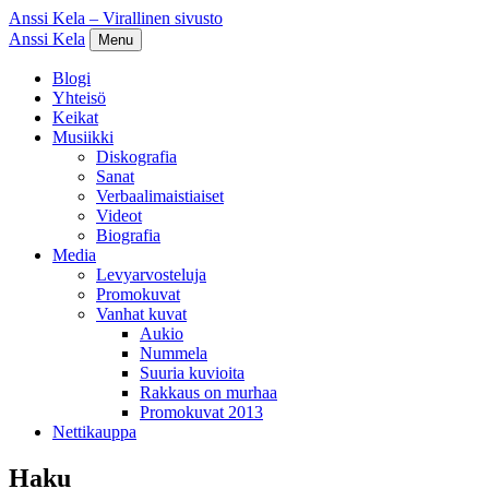
Anssi Kela – Virallinen sivusto
Anssi Kela
Menu
Blogi
Yhteisö
Keikat
Musiikki
Diskografia
Sanat
Verbaalimaistiaiset
Videot
Biografia
Media
Levyarvosteluja
Promokuvat
Vanhat kuvat
Aukio
Nummela
Suuria kuvioita
Rakkaus on murhaa
Promokuvat 2013
Nettikauppa
Haku