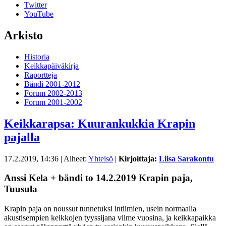
Twitter
YouTube
Arkisto
Historia
Keikkapäiväkirja
Raportteja
Bändi 2001-2012
Forum 2002-2013
Forum 2001-2002
Keikkarapsa: Kuurankukkia Krapin
pajalla
17.2.2019, 14:36
| Aiheet:
Yhteisö
|
Kirjoittaja:
Liisa Sarakontu
Anssi Kela + bändi to 14.2.2019 Krapin paja,
Tuusula
Krapin paja on noussut tunnetuksi intiimien, usein normaalia
akustisempien keikkojen tyyssijana viime vuosina, ja keikkapaikka