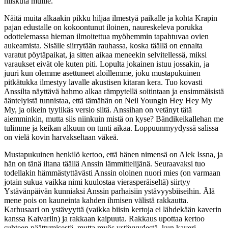
hiiskuta muille.
Näitä muita alkaakin pikku hiljaa ilmestyä paikalle ja kohta Krapin
pajan edustalle on kokoontunut iloinen, naureskeleva porukka
odottelemassa hieman ilmoitettua myöhemmin tapahtuvaa ovien
aukeamista. Sisälle siirrytään rauhassa, koska täällä on ennalta
varatut pöytäpaikat, ja sitten aikaa meneekin selvitellessä, miksi
varaukset eivät ole kuten piti. Lopulta jokainen istuu jossakin, ja
juuri kun olemme asettuneet aloillemme, joku mustapukuinen
pitkätukka ilmestyy lavalle akustisen kitaran kera. Tuo kovasti
Anssilta näyttävä hahmo alkaa rämpytellä soitintaan ja ensimmäisistä
ääntelyistä tunnistaa, että tämähän on Neil Youngin Hey Hey My
My, ja oikein tyylikäs versio siitä. Anssihan on vetänyt tätä
aiemminkin, mutta siis niinkuin mistä on kyse? Bändikeikallehan me
tulimme ja keikan alkuun on tunti aikaa. Loppuunmyydyssä salissa
on vielä kovin harvakseltaan väkeä.
Mustapukuinen henkilö kertoo, että hänen nimensä on Alek Issna, ja
hän on tänä iltana täällä Anssin lämmittelijänä. Seuraavaksi tuo
todellakin hämmästyttävästi Anssin oloinen nuori mies (on varmaan
jotain sukua vaikka nimi kuulostaa vierasperäiseltä) siirtyy
Ystävänpäivän kunniaksi Anssin parhaisiin ystävyysbiiseihin. Älä
mene pois on kauneinta kahden ihmisen välistä rakkautta.
Karhusaari on ystävyyttä (vaikka biisin kertoja ei lähdekään kaverin
kanssa Kaivariin) ja rakkaan kaipuuta. Rakkaus upottaa kertoo
suhteen päättymisestä, mutta myös ystävyydestä, kun kaveri