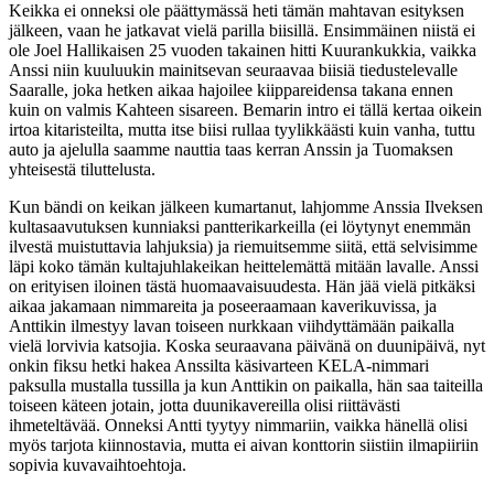
Keikka ei onneksi ole päättymässä heti tämän mahtavan esityksen
jälkeen, vaan he jatkavat vielä parilla biisillä. Ensimmäinen niistä ei
ole Joel Hallikaisen 25 vuoden takainen hitti Kuurankukkia, vaikka
Anssi niin kuuluukin mainitsevan seuraavaa biisiä tiedustelevalle
Saaralle, joka hetken aikaa hajoilee kiippareidensa takana ennen
kuin on valmis Kahteen sisareen. Bemarin intro ei tällä kertaa oikein
irtoa kitaristeilta, mutta itse biisi rullaa tyylikkäästi kuin vanha, tuttu
auto ja ajelulla saamme nauttia taas kerran Anssin ja Tuomaksen
yhteisestä tiluttelusta.
Kun bändi on keikan jälkeen kumartanut, lahjomme Anssia Ilveksen
kultasaavutuksen kunniaksi pantterikarkeilla (ei löytynyt enemmän
ilvestä muistuttavia lahjuksia) ja riemuitsemme siitä, että selvisimme
läpi koko tämän kultajuhlakeikan heittelemättä mitään lavalle. Anssi
on erityisen iloinen tästä huomaavaisuudesta. Hän jää vielä pitkäksi
aikaa jakamaan nimmareita ja poseeraamaan kaverikuvissa, ja
Anttikin ilmestyy lavan toiseen nurkkaan viihdyttämään paikalla
vielä lorvivia katsojia. Koska seuraavana päivänä on duunipäivä, nyt
onkin fiksu hetki hakea Anssilta käsivarteen KELA-nimmari
paksulla mustalla tussilla ja kun Anttikin on paikalla, hän saa taiteilla
toiseen käteen jotain, jotta duunikavereilla olisi riittävästi
ihmeteltävää. Onneksi Antti tyytyy nimmariin, vaikka hänellä olisi
myös tarjota kiinnostavia, mutta ei aivan konttorin siistiin ilmapiiriin
sopivia kuvavaihtoehtoja.