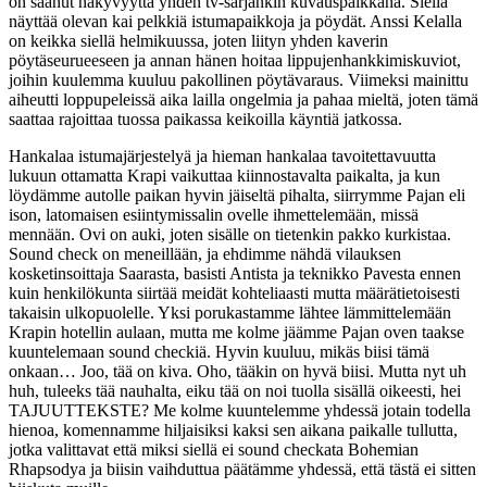
on saanut näkyvyyttä yhden tv-sarjankin kuvauspaikkana. Siellä
näyttää olevan kai pelkkiä istumapaikkoja ja pöydät. Anssi Kelalla
on keikka siellä helmikuussa, joten liityn yhden kaverin
pöytäseurueeseen ja annan hänen hoitaa lippujenhankkimiskuviot,
joihin kuulemma kuuluu pakollinen pöytävaraus. Viimeksi mainittu
aiheutti loppupeleissä aika lailla ongelmia ja pahaa mieltä, joten tämä
saattaa rajoittaa tuossa paikassa keikoilla käyntiä jatkossa.
Hankalaa istumajärjestelyä ja hieman hankalaa tavoitettavuutta
lukuun ottamatta Krapi vaikuttaa kiinnostavalta paikalta, ja kun
löydämme autolle paikan hyvin jäiseltä pihalta, siirrymme Pajan eli
ison, latomaisen esiintymissalin ovelle ihmettelemään, missä
mennään. Ovi on auki, joten sisälle on tietenkin pakko kurkistaa.
Sound check on meneillään, ja ehdimme nähdä vilauksen
kosketinsoittaja Saarasta, basisti Antista ja teknikko Pavesta ennen
kuin henkilökunta siirtää meidät kohteliaasti mutta määrätietoisesti
takaisin ulkopuolelle. Yksi porukastamme lähtee lämmittelemään
Krapin hotellin aulaan, mutta me kolme jäämme Pajan oven taakse
kuuntelemaan sound checkiä. Hyvin kuuluu, mikäs biisi tämä
onkaan… Joo, tää on kiva. Oho, tääkin on hyvä biisi. Mutta nyt uh
huh, tuleeks tää nauhalta, eiku tää on noi tuolla sisällä oikeesti, hei
TAJUUTTEKSTE? Me kolme kuuntelemme yhdessä jotain todella
hienoa, komennamme hiljaisiksi kaksi sen aikana paikalle tullutta,
jotka valittavat että miksi siellä ei sound checkata Bohemian
Rhapsodya ja biisin vaihduttua päätämme yhdessä, että tästä ei sitten