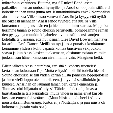
mikrofonin varsineen. Eijjuma, nyt SE tulee! Bändi asettuu
paikoilleen hieman oudosti hymyillen ja Anssi sanoo jotain siitä, että
kokeillaan ihan uutta juttua nyt. Kuurankukkiako ehkä? Normaalisti
aina niin vakaa Ville katsoo varovasti Anssiin ja kysyy, että nytkö
me oikeasti mennään? Anssi sanoo tyynesti että juu, ja Ville
kumartuu rumpujensa ääreen ja hieno, tuttu intro starttaa. Me, jotka
tiesimme tämän jo sound checkin perusteella, pomppaamme saman
tien pystyyn ja muutkin kiljahtelevat viimeistään ensi sanojen
kohdalla tajutessaan, että nyt tosiaan tulee David Bowien mahtava
kasarihitti Let’s Dance. Meillä on nyt jalassa punaiset kenkämme,
keinumme yhdessä kohti vapaata kohtaa tanssivan väkijoukon
seassa ja kun Anssi käskee juoksemaan, olisimme tosiaan valmiita
juoksemaan hänen kanssaan aivan minne vain. Maaginen hetki.
Biisin jälkeen Anssi naurahtaa, että sitä ei vedetty treeneissä
kertaakaan kokonaan läpi. Mutta esityshän oli silti todella hieno!
Sound checkissä se tuli yhden kerran alusta jonnekin loppupuolelle,
ja sitten vielä loppu otettiin erikseen, ja hyvältä se silloinkin jo
kuulosti. Anssihan on laulanut tämän pari kertaa ennenkin ja
Tuomas soitti hiljattain nähdyssä Tähdet, tähdet -ohjelmassa
taustabändissä tätä kappaletta, mutta yhdessä nämä eivät kai ole
koskaan ennen tätä vetäneet. (Muut biisit sound checkissä olivat
muistaakseni Bumerangi, Kiitos ei ja Nostalgiaa, ja pari näistä oli
kokonaan, jostain vain osa.)