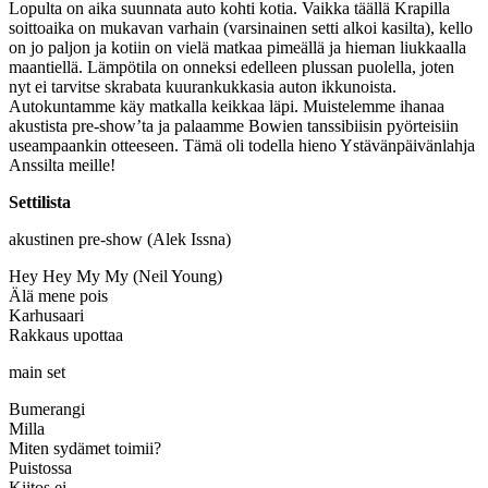
Lopulta on aika suunnata auto kohti kotia. Vaikka täällä Krapilla
soittoaika on mukavan varhain (varsinainen setti alkoi kasilta), kello
on jo paljon ja kotiin on vielä matkaa pimeällä ja hieman liukkaalla
maantiellä. Lämpötila on onneksi edelleen plussan puolella, joten
nyt ei tarvitse skrabata kuurankukkasia auton ikkunoista.
Autokuntamme käy matkalla keikkaa läpi. Muistelemme ihanaa
akustista pre-show’ta ja palaamme Bowien tanssibiisin pyörteisiin
useampaankin otteeseen. Tämä oli todella hieno Ystävänpäivänlahja
Anssilta meille!
Settilista
akustinen pre-show (Alek Issna)
Hey Hey My My (Neil Young)
Älä mene pois
Karhusaari
Rakkaus upottaa
main set
Bumerangi
Milla
Miten sydämet toimii?
Puistossa
Kiitos ei