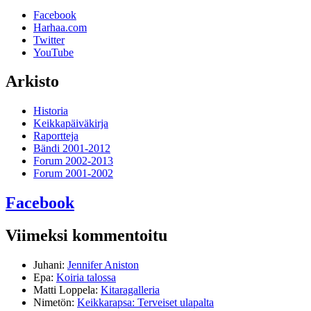
Facebook
Harhaa.com
Twitter
YouTube
Arkisto
Historia
Keikkapäiväkirja
Raportteja
Bändi 2001-2012
Forum 2002-2013
Forum 2001-2002
Facebook
Viimeksi kommentoitu
Juhani
:
Jennifer Aniston
Epa
:
Koiria talossa
Matti Loppela
:
Kitaragalleria
Nimetön
:
Keikkarapsa: Terveiset ulapalta