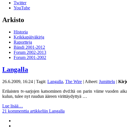
Twitter
YouTube
Arkisto
Historia
Keikkapäiväkirja
Raportteja
Bändi 2001-2012
Forum 2002-2013
Forum 2001-2002
Langalla
26.6.2009, 16:24
| Tagit:
Langalla
,
The Wire
| Aiheet:
Jumittelu
|
Kirj
Erilaisten tv-sarjojen katsominen dvd:ltä on parin viime vuoden aika
kulun, tulee nyt ruudun ääreen virittäydyttyä …
Lue lisää…
21 kommenttia
artikkeliin Langalla