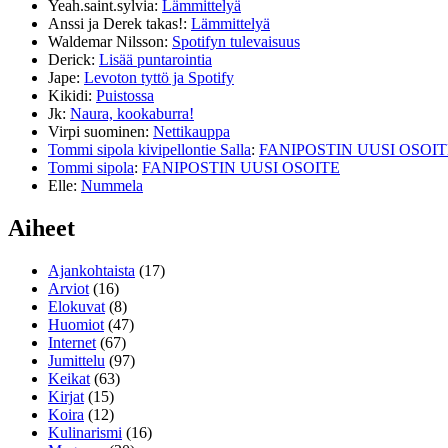
Yeah.saint.sylvia
:
Lämmittelyä
Anssi ja Derek takas!
:
Lämmittelyä
Waldemar Nilsson
:
Spotifyn tulevaisuus
Derick
:
Lisää puntarointia
Jape
:
Levoton tyttö ja Spotify
Kikidi
:
Puistossa
Jk
:
Naura, kookaburra!
Virpi suominen
:
Nettikauppa
Tommi sipola kivipellontie Salla
:
FANIPOSTIN UUSI OSOIT
Tommi sipola
:
FANIPOSTIN UUSI OSOITE
Elle
:
Nummela
Aiheet
Ajankohtaista
(17)
Arviot
(16)
Elokuvat
(8)
Huomiot
(47)
Internet
(67)
Jumittelu
(97)
Keikat
(63)
Kirjat
(15)
Koira
(12)
Kulinarismi
(16)