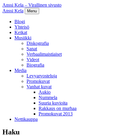
Anssi Kela – Virallinen sivusto
Anssi Kela
Menu
Blogi
Yhteisö
Keikat
Musiikki
Diskografia
Sanat
Verbaalimaistiaiset
Videot
Biografia
Media
Levyarvosteluja
Promokuvat
Vanhat kuvat
Aukio
Nummela
Suuria kuvioita
Rakkaus on murhaa
Promokuvat 2013
Nettikauppa
Haku