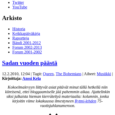
Twitter
YouTube
Arkisto
Historia
Keikkapäiväkirja
Raportteja
Bändi 2001-2012
Forum 2002-2013
Forum 2001-2002
Sadan vuoden päästä
12.2.2010, 12:04
| Tagit:
Queen
,
The Bohemians
| Aiheet:
Musiikki
|
Kirjoittaja:
Anssi Kela
Kokoelmalevyyn liittyvät asiat pitävät minut tällä hetkellä niin
kiireisenä, ettei bloggaamiselle jää pahemmin aikaa. Ajattelinkin
siksi julkaista hieman kierrätettyä materiaalia: kolumnin, jonka
kirjoitin viime lokakuussa ilmestyneen
Rytmi-lehden
75-
vuotisjuhlanumeroon.
♠ ♠ …