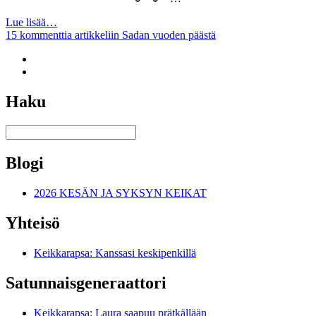
Lue lisää…
15 kommenttia
artikkeliin Sadan vuoden päästä
Haku
Blogi
2026 KESÄN JA SYKSYN KEIKAT
Yhteisö
Keikkarapsa: Kanssasi keskipenkillä
Satunnais­generaattori
Keikkarapsa: Laura saapuu prätkällään