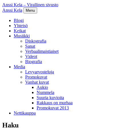
Anssi Kela – Virallinen sivusto
Anssi Kela
Menu
Blogi
Yhteisö
Keikat
Musiikki
Diskografia
Sanat
Verbaalimaistiaiset
Videot
Biografia
Media
Levyarvosteluja
Promokuvat
Vanhat kuvat
Aukio
Nummela
Suuria kuvioita
Rakkaus on murhaa
Promokuvat 2013
Nettikauppa
Haku