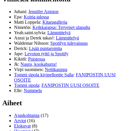
Juhani
:
Jennifer Aniston
Epa
:
Koiria talossa
Matti Loppela
:
Kitaragalleria
Nimetön
:
Keikkarapsa: Terveiset ulapalta
Yeah.saint.sylvia
:
Lämmittelyä
Anssi ja Derek takas!
:
Lämmittelyä
Waldemar Nilsson
:
Spotifyn tulevaisuus
Derick
:
Lisää puntarointia
Jape
:
Levoton tyttö ja Spotify
Kikidi
:
Puistossa
Jk
:
Naura, kookaburra!
Virpi suominen
:
Nettikauppa
Tommi sipola kivipellontie Salla
:
FANIPOSTIN UUSI
OSOITE
Tommi sipola
:
FANIPOSTIN UUSI OSOITE
Elle
:
Nummela
Aiheet
Ajankohtaista
(17)
Arviot
(16)
Elokuvat
(8)